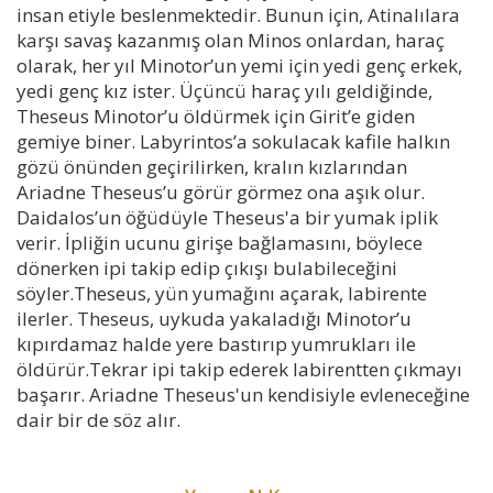
insan etiyle beslenmektedir. Bunun için, Atinalılara
karşı savaş kazanmış olan Minos onlardan, haraç
olarak, her yıl Minotor’un yemi için yedi genç erkek,
yedi genç kız ister. Üçüncü haraç yılı geldiğinde,
Theseus Minotor’u öldürmek için Girit’e giden
gemiye biner. Labyrintos’a sokulacak kafile halkın
gözü önünden geçirilirken, kralın kızlarından
Ariadne Theseus’u görür görmez ona aşık olur.
Daidalos’un öğüdüyle Theseus'a bir yumak iplik
verir. İpliğin ucunu girişe bağlamasını, böylece
dönerken ipi takip edip çıkışı bulabileceğini
söyler.Theseus, yün yumağını açarak, labirente
ilerler. Theseus, uykuda yakaladığı Minotor’u
kıpırdamaz halde yere bastırıp yumrukları ile
öldürür.Tekrar ipi takip ederek labirentten çıkmayı
başarır. Ariadne Theseus'un kendisiyle evleneceğine
dair bir de söz alır.