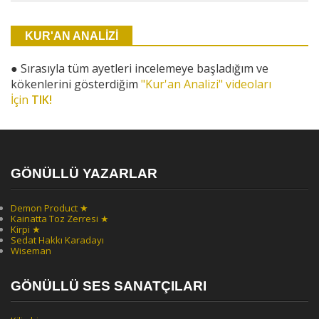
KUR'AN ANALİZİ
●
Sırasıyla tüm ayetleri incelemeye başladığım ve
kökenlerini gösterdiğim
"Kur'an Analizi" videoları
İçin
TIK!
GÖNÜLLÜ YAZARLAR
Demon Product ★
Kainatta Toz Zerresi ★
Kirpi ★
Sedat Hakkı Karadayı
Wiseman
GÖNÜLLÜ SES SANATÇILARI