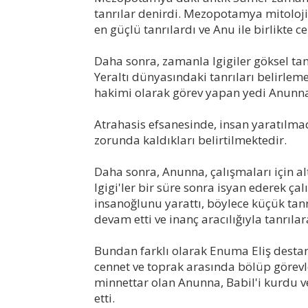
tanrılar denirdi. Mezopotamya mitoloj
en güçlü tanrılardı ve Anu ile birlikte c
Daha sonra, zamanla Igigiler göksel tan
Yeraltı dünyasındaki tanrıları belirlemek
hakimi olarak görev yapan yedi Anunna
Atrahasis efsanesinde, insan yaratılma
zorunda kaldıkları belirtilmektedir.
Daha sonra, Anunna, çalışmaları için alt s
Igigi'ler bir süre sonra isyan ederek ç
insanoğlunu yarattı, böylece küçük tanrı
devam etti ve inanç aracılığıyla tanrıla
Bundan farklı olarak Enuma Eliş destan
cennet ve toprak arasında bölüp görev
minnettar olan Anunna, Babil'i kurdu v
etti.