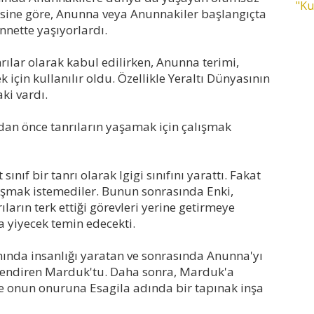
"Ku
isine göre, Anunna veya Anunnakiler başlangıçta
ennette yaşıyorlardı.
rılar olarak kabul edilirken, Anunna terimi,
 için kullanılır oldu. Özellikle Yeraltı Dünyasının
ki vardı.
dan önce tanrıların yaşamak için çalışmak
ınıf bir tanrı olarak Igigi sınıfını yarattı. Fakat
alışmak istemediler. Bunun sonrasında Enki,
ların terk ettiği görevleri yerine getirmeye
ra yiyecek temin edecekti.
ında insanlığı yaratan ve sonrasında Anunna'yı
lendiren Marduk'tu. Daha sonra, Marduk'a
e onun onuruna Esagila adında bir tapınak inşa