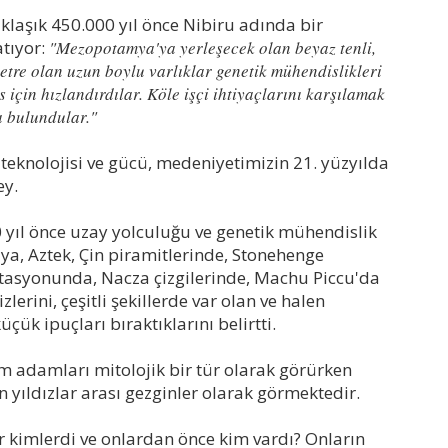
klaşık 450.000 yıl önce Nibiru adında bir
tıyor:
"Mezopotamya'ya yerleşecek olan beyaz tenli,
metre olan uzun boylu varlıklar genetik mühendislikleri
için hızlandırdılar. Köle işçi ihtiyaçlarını karşılamak
a bulundular."
n teknolojisi ve gücü, medeniyetimizin 21. yüzyılda
ey.
00 yıl önce uzay yolculuğu ve genetik mühendislik
aya, Aztek, Çin piramitlerinde, Stonehenge
istasyonunda, Nacza çizgilerinde, Machu Piccu'da
lerini, çeşitli şekillerde var olan ve halen
çük ipuçları bıraktıklarını belirtti.
im adamları mitolojik bir tür olarak görürken
n yıldızlar arası gezginler olarak görmektedir.
 kimlerdi ve onlardan önce kim vardı? Onların