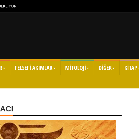
 BEKLİYOR
R
FELSEFİ AKIMLAR
MİTOLOJİ
DİĞER
KİTAP
ACI