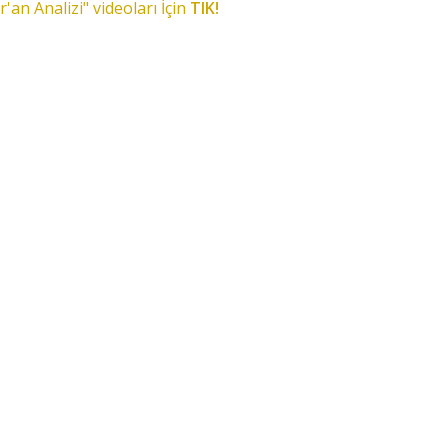
r'an Analizi" videoları İçin
TIK!