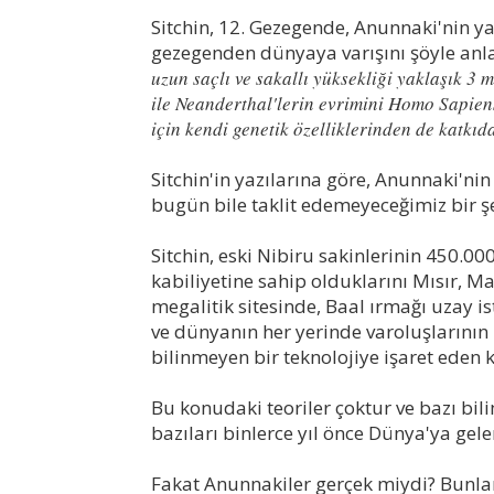
Sitchin, 12. Gezegende, Anunnaki'nin ya
gezegenden dünyaya varışını şöyle anla
uzun saçlı ve sakallı yüksekliği yaklaşık 3 
ile Neanderthal'lerin evrimini Homo Sapiens 
için kendi genetik özelliklerinden de katkıd
Sitchin'in yazılarına göre, Anunnaki'ni
bugün bile taklit edemeyeceğimiz bir ş
Sitchin, eski Nibiru sakinlerinin 450.0
kabiliyetine sahip olduklarını Mısır, M
megalitik sitesinde, Baal ırmağı uzay 
ve dünyanın her yerinde varoluşlarının iz
bilinmeyen bir teknolojiye işaret eden kü
Bu konudaki teoriler çoktur ve bazı bil
bazıları binlerce yıl önce Dünya'ya gele
Fakat Anunnakiler gerçek miydi? Bunlar