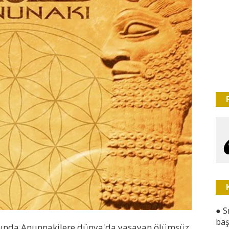
●
S
baş
ında Anunnakilere dünya'da yaşayan ölümsüz