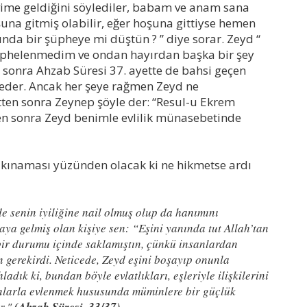
evime geldiğini söylediler, babam ve anam sana
una gitmiş olabilir, eğer hoşuna gittiyse hemen
da bir şüpheye mi düştün ? ” diye sorar. Zeyd “
 şüphelenmedim ve ondan hayırdan başka bir şey
nra Ahzab Süresi 37. ayette de bahsi geçen
rf eder. Ancak her şeye rağmen Zeyd ne
ten sonra Zeynep şöyle der: “Resul-u Ekrem
n sonra Zeyd benimle evlilik münasebetinde
ınaması yüzünden olacak ki ne hikmetse ardı
e senin iyiliğine nail olmuş olup da hanımını
a gelmiş olan kişiye sen: “Eşini yanında tut Allah’tan
bir durumu içinde saklamıştın, çünkü insanlardan
n gerekirdi. Neticede, Zeyd eşini boşayıp onunla
ladık ki, bundan böyle evlatlıkları, eşleriyle ilişkilerini
dınlarla evlenmek hususunda müminlere bir güçlük
r."
(Ahzab Süresi, 33/37)