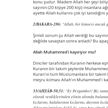
konu şudur. Madem Allah her şeyi bili
sayının (20 kişiye 200 kişi) insanlara a
ayette Allah kullarını çok iyi tanıdığını 
2/BAKARA-286:
"Allah, bir kimseyi ancak g
Şimdi sorum şu Allah verdiği bu sayın
değilde savaştan sonra anladı? Bu apaçık
Allah Muhammed'i kayırıyor mu?
Dinciler tarafından Kuranın herkese eşit
Kuranın bir takım şeylerde Muhammed'e 
Kuran'ın tüm Müslümanlara bir takım 
meşru kılması Allah'ın Muhammed'i kay
33/AHZÂB-50,51:
"Ey Peygamber! Biz sana m
olarak verdiklerinden elinin altında buluna
kızlarını, halalarının kızlarını, dayının kızl
diğer mu’minlere değil de, sana has olmak 