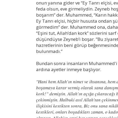
onun yanına gider ve “Ey Tanrı elçisi, 
feda olsun, eve girmeliydin. Zeyneb hoş
boşarım” der. Muhammed, “Karın hakkın
Ey Tanrı elçisi, hiçbir hususta ondan
görmedim” der. Muhammed ona, daha so
“Eşini tut, Allah’dan kork” sözlerini sa
düşündüyse Zeyneb’i boşar. ”Bu ziyaret
hazretlerinin beni görüp beğenmesinde
bulunmadı.”
Bundan sonra insanların Muhammed'i k
ardına ayetler inmeye başlıyor.
"Hani hem Allah’ın nimet ve ihsanına, hem d
boşamaya karar vermiş olarak sana danışmay
kork!” demiştin. Allah’ın açığa çıkaracağı 
çekinmiştin. Halbuki asıl Allah’tan çekinme
ilişkisini kestikten sonra, Biz onu sana nikâh
kestikleri, onları boşadıkları zaman, o ka
olmasın. Allah’ın emri her zaman gerçekleşi