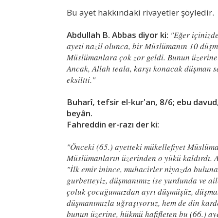
Bu ayet hakkındaki rivayetler şöyledir.
Abdullah B. Abbas diyor ki:
"Eğer içinizde
ayeti nazil olunca, bir Müslümanın 10 düşma
Müslümanlara çok zor geldi. Bunun üzerine 
Ancak, Allah teala, karşı konacak düşman sa
eksiltti."
Buharî, tefsir el-kur'an, 8/6; ebu davud,
beyân.
Fahreddin er-razı der ki:
"Önceki (65.) ayetteki mükellefiyet Müslüma
Müslümanların üzerinden o yükü kaldırdı. At
"İlk emir inince, muhacirler niyazda buluna
gurbetteyiz, düşmanımız ise yurdunda ve ail
çoluk çocuğumuzdan ayrı düşmüşüz, düşmanı
düşmanımızla uğraşıyoruz, hem de din karde
bunun üzerine, hükmü hafifleten bu (66.) ay