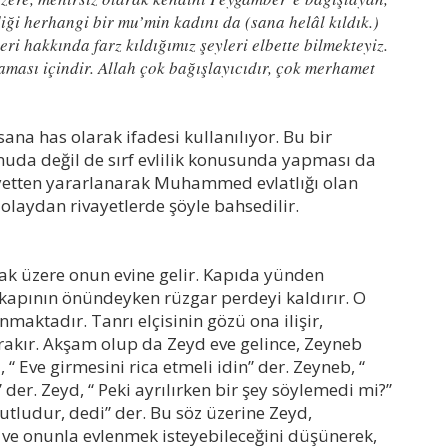
ği herhangi bir mu’min kadını da (sana helâl kıldık.)
eri hakkında farz kıldığımız şeyleri elbette bilmekteyiz.
ması içindir. Allah çok bağışlayıcıdır, çok merhamet
ana has olarak ifadesi kullanılıyor. Bu bir
onuda değil de sırf evlilik konusunda yapması da
ayetten yararlanarak Muhammed evlatlığı olan
 olaydan rivayetlerde şöyle bahsedilir.
mak üzere onun evine gelir. Kapıda yünden
kapının önündeyken rüzgar perdeyi kaldırır. O
maktadır. Tanrı elçisinin gözü ona ilişir,
ırakır. Akşam olup da Zeyd eve gelince, Zeyneb
“ Eve girmesini rica etmeli idin” der. Zeyneb, “
 der. Zeyd, “ Peki ayrılırken bir şey söylemedi mi?”
kutludur, dedi” der. Bu söz üzerine Zeyd,
e onunla evlenmek isteyebileceğini düşünerek,