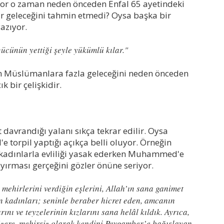
yor o zaman neden önceden Enfal 65 ayetindeki
ğır geleceğini tahmin etmedi? Oysa başka bir
yazıyor.
ücünün yettiği şeyle yükümlü kılar."
ın Müslümanlara fazla geleceğini neden önceden
 bir çelişkidir.
 davrandığı yalanı sıkça tekrar edilir. Oysa
torpil yaptığı açıkça belli oluyor. Örneğin
kadınlarla evliliği yasak ederken Muhammed'e
ırması gerçeğini gözler önüne seriyor.
ehirlerini verdiğin eşlerini, Allah’ın sana ganimet
n kadınları; seninle beraber hicret eden, amcanın
arını ve teyzelerinin kızlarını sana helâl kıldık. Ayrıca,
üzere, mehirsiz olarak kendini Peygamber’e bağışlayan,