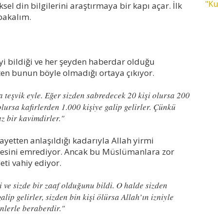
"Ku
el din bilgilerini araştırmaya bir kapı açar. İlk
 bakalım.
eyi bildiği ve her şeyden haberdar olduğu
kten bunun böyle olmadığı ortaya çıkıyor.
teşvik eyle. Eğer sizden sabredecek 20 kişi olursa 200
 olursa kafirlerden 1.000 kişiye galip gelirler. Çünkü
z bir kavimdirler."
ayetten anlaşıldığı kadarıyla Allah yirmi
mesini emrediyor. Ancak bu Müslümanlara zor
eti vahiy ediyor.
i ve sizde bir zaaf olduğunu bildi. O halde sizden
ip gelirler, sizden bin kişi ölürsa Allah’ın izniyle
nlerle beraberdir."