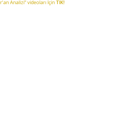
r'an Analizi" videoları İçin
TIK!