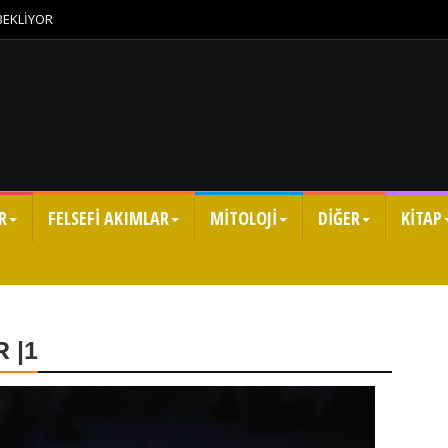
 BEKLİYOR
R
FELSEFİ AKIMLAR
MİTOLOJİ
DİĞER
KİTAP
 |1