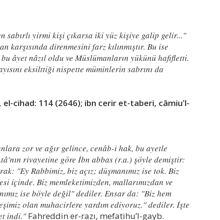
n sabırlı yirmi kişi çıkarsa iki yüz kişiye galip gelir..."
n karşısında direnmesini farz kılınmıştır. Bu ise
bu âyet nâzıl oldu ve Müslümanların yükünü hafifletti.
yısını eksilttiği nispette müminlerin sabrını da
 el-cihad: 114 (2646); ibn cerir et-taberi, câmiu'l-
nlara zor ve ağır gelince, cenâb-i hak, bu ayetle
â'nın rivayetine göre İbn abbas (r.a.) şöyle demiştir:
rak: "Ey Rabbimiz, biz açız; düşmanımız ise tok. Biz
esi içinde. Biz memleketimizden, mallarımızdan ve
mız ise böyle değil" dediler. Ensar da: "Biz hem
şimiz olan muhacirlere yardım ediyoruz." dediler. İşte
et indi."
Fahreddin er-razı, mefatihu’l-gayb.