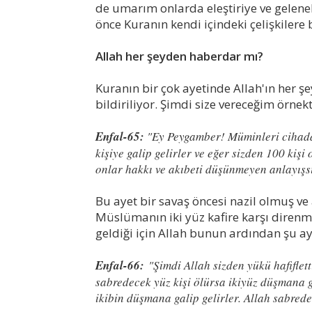
de umarım onlarda eleştiriye ve geleneks
önce Kuranın kendi içindeki çelişkilere
Allah her şeyden haberdar mı?
Kuranın bir çok ayetinde Allah'ın her ş
bildiriliyor. Şimdi size vereceğim örne
Enfal-65:
"Ey Peygamber! Müminleri cihada 
kişiye galip gelirler ve eğer sizden 100 kişi
onlar hakkı ve akıbeti düşünmeyen anlayışsı
Bu ayet bir savaş öncesi nazil olmuş ve 
Müslümanın iki yüz kafire karşı diren
geldiği için Allah bunun ardından şu ay
Enfal-66:
"Şimdi Allah sizden yükü hafiflett
sabredecek yüz kişi ölürsa ikiyüz düşmana gal
ikibin düşmana galip gelirler. Allah sabrede