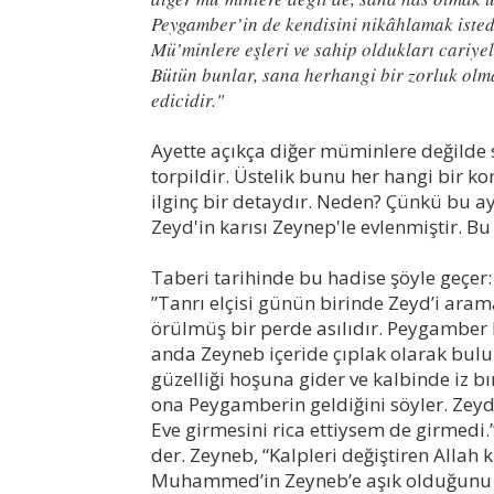
Peygamber’in de kendisini nikâhlamak istedi
Mü’minlere eşleri ve sahip oldukları cariyel
Bütün bunlar, sana herhangi bir zorluk olma
edicidir."
Ayette açıkça diğer müminlere değilde s
torpildir. Üstelik bunu her hangi bir k
ilginç bir detaydır. Neden? Çünkü bu 
Zeyd'in karısı Zeynep'le evlenmiştir. Bu
Taberi tarihinde bu hadise şöyle geçer:
”Tanrı elçisi günün birinde Zeyd’i ara
örülmüş bir perde asılıdır. Peygamber 
anda Zeyneb içeride çıplak olarak bulun
güzelliği hoşuna gider ve kalbinde iz b
ona Peygamberin geldiğini söyler. Zeyd, 
Eve girmesini rica ettiysem de girmedi.”
der. Zeyneb, “Kalpleri değiştiren Allah 
Muhammed’in Zeyneb’e aşık olduğunu v