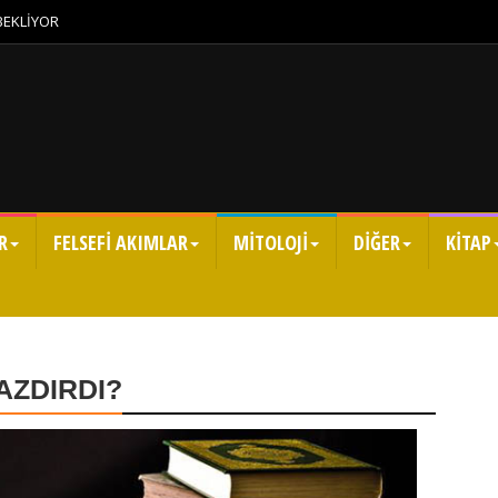
 BEKLİYOR
R
FELSEFİ AKIMLAR
MİTOLOJİ
DİĞER
KİTAP
AZDIRDI?