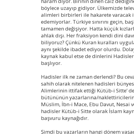
haram diyor. Birinin dinen caiz dediğine ö
böylece uzayıp gidiyor. Ülkemizde tele
alimleri birbirleri ile hakarete varacak 
edemiyorlar. Türkiye sınırını geçin, ba
tamamen değişiyor. Hatta küçük kızlarla
ahlak dışı. Her fraksiyon kendi dini da
biliyoruz? Çünkü Kuran kuralları uygul
aynı şekilde ibadet ediyor olurdu. Dolay
kaynak kabul etse de dinlerini Hadisle
başlıyor.
Hadisler ilk ne zaman derlendi? Bu ce
sahih olarak nitelenen hadisleri bün
Alimlerinin ittifak ettiği Kütüb-i Sitte’ 
bütününün yazarlarına/naklettiricilerin
Müslim, İbn-i Mace, Ebu Davut, Nesai ve
hadisler Kütüb-i Sitte olarak İslam kay
başvuru kaynağıdır.
Şimdi bu yazarların hangi dönem yaşadı