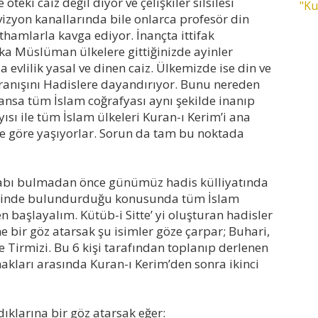
teki caiz değil diyor ve çelişkiler silsilesi
"Ku
vizyon kanallarında bile onlarca profesör din
ithamlarla kavga ediyor. İnançta ittifak
şka Müslüman ülkelere gittiğinizde ayinler
 evlilik yasal ve dinen caiz. Ülkemizde ise din ve
vranışını Hadislere dayandırıyor. Bunu nereden
ansa tüm İslam coğrafyası aynı şekilde inanıp
ısı ile tüm İslam ülkeleri Kuran-ı Kerim’i ana
re göre yaşıyorlar. Sorun da tam bu noktada
vabı bulmadan önce günümüz hadis külliyatında
yesinde bulundurduğu konusunda tüm İslam
den başlayalım. Kütüb-i Sitte’ yi oluşturan hadisler
e bir göz atarsak şu isimler göze çarpar; Buhari,
 Tirmizi. Bu 6 kişi tarafından toplanıp derlenen
nakları arasında Kuran-ı Kerim’den sonra ikinci
klarına bir göz atarsak eğer: