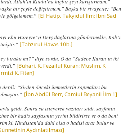
lardı. Allah’ın Kitabı’na hiçbir şeyi karıştırmam.”
 başka bir şeyle değiştirmem.” Başka bir rivayette; “Ben
şeyle gölgelemem.”
[El Hatip, Takyıdul İlm; İbni Sad,
ayı Ebu Hureyre’yi Devş dağlarına göndermekle, Kab’ı
tmiştir."
[Tahzırul Havas 10b.]
ey bıraktı mı?” diye sordu. O da “Sadece Kuran’ın iki
 verdi."
[Buhari, K. Fezailul Kuran; Müslim, K
rmizi K. Fiten]
e derdi: “Sizden önceki ümmetlerin sapmaları bu
 olmuştur.”
[İbn Abdül Berr, Camiul Beyanil İlm 1]
yla geldi. Sonra su isteyerek yazıları sildi, sayfanın
ime bir hadis sayfasının yerini bildirirse ve o da beni
im ki, Hindistan’da dahi olsa o hadisi arar bulur ve
nnetinin Aydınlatılması]