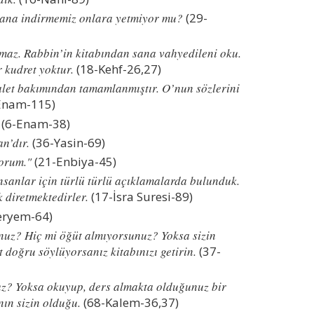
sana indirmemiz onlara yetmiyor mu?
(29-
maz. Rabbin’in kitabından sana vahyedileni oku.
r kudret yoktur.
(18-Kehf-26,27)
let bakımından tamamlanmıştır. O’nun sözlerini
Enam-115)
(6-Enam-38)
n’dır.
(36-Yasin-69)
yorum."
(21-Enbiya-45)
sanlar için türlü türlü açıklamalarda bulunduk.
 diretmektedirler.
(17-İsra Suresi-89)
ryem-64)
unuz? Hiç mi öğüt almıyorsunuz? Yoksa sizin
t doğru söylüyorsanız kitabınızı getirin.
(37-
uz? Yoksa okuyup, ders almakta olduğunuz bir
nın sizin olduğu.
(68-Kalem-36,37)