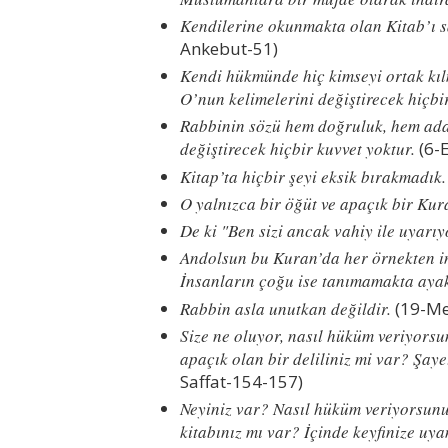
Kendilerine okunmakta olan Kitab’ı 
Ankebut-51)
Kendi hükmünde hiç kimseyi ortak kıl
O’nun kelimelerini değiştirecek hiçbi
Rabbinin sözü hem doğruluk, hem ada
değiştirecek hiçbir kuvvet yoktur.
(6-
Kitap’ta hiçbir şeyi eksik bırakmadık.
O yalnızca bir öğüt ve apaçık bir Kura
De ki "Ben sizi ancak vahiy ile uyarı
Andolsun bu Kuran’da her örnekten in
İnsanların çoğu ise tanımamakta ayak
Rabbin asla unutkan değildir.
(19-Me
Size ne oluyor, nasıl hüküm veriyors
apaçık olan bir deliliniz mi var? Şaye
Saffat-154-157)
Neyiniz var? Nasıl hüküm veriyorsun
kitabınız mı var? İçinde keyfinize uya