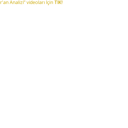
r'an Analizi" videoları İçin
TIK!