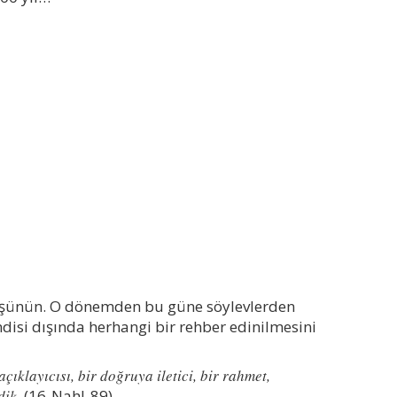
üşünün. O dönemden bu güne söylevlerden
ndisi dışında herhangi bir rehber edinilmesini
açıklayıcısı, bir doğruya iletici, bir rahmet,
dik.
(16-Nahl-89)