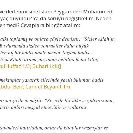
na ve derlenmesine İslam Peygamberi Muhammed
tiyaç duyuldu? Ya da soruyu değiştirelim. Neden
enmedi? Cevaplara bir göz atalım:
lkı toplamış ve onlara şöyle demiştir: “Sizler Allah’ın
. Bu durumda sizden sonrakiler daha büyük
nden hiçbir hadis nakletmeyin. Sizden hadis
ah’ın Kitabı aramızda, onun helalini helal kılın,
ulHuffaz 1/3; Buhari l.cilt]
 mektuplar yazarak ellerinde yazılı bulunan hadis
Abdül Berr, Camiul Beyanil İlm]
rına şöyle demiştir: “Siz öyle bir ülkeye gidiyorsunuz
lerle onları meşgul etmeyiniz ve yollarını
avimleri hatırladım, onlar da kitaplar yazmışlar ve