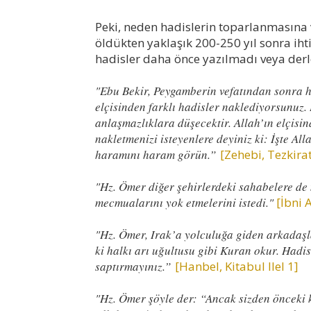
Peki, neden hadislerin toparlanması
öldükten yaklaşık 200-250 yıl sonra ih
hadisler daha önce yazılmadı veya derl
"Ebu Bekir, Peygamberin vefatından sonra ha
elçisinden farklı hadisler naklediyorsunuz
anlaşmazlıklara düşecektir. Allah’ın elçisi
nakletmenizi isteyenlere deyiniz ki: İşte All
haramını haram görün.”
[Zehebi, Tezkirat
"Hz. Ömer diğer şehirlerdeki sahabelere de
mecmualarını yok etmelerini istedi."
[İbni 
"Hz. Ömer, Irak’a yolculuğa giden arkadaşla
ki halkı arı uğultusu gibi Kuran okur. Hadis
saptırmayınız.”
[Hanbel, Kitabul Ilel 1]
"Hz. Ömer şöyle der: “Ancak sizden önceki k