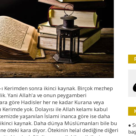
ı Kerimden sonra ikinci kaynak. Birçok mezhep
lik. Yani Allah'a ve onun peygamberi
lara göre Hadisler her ne kadar Kurana veya
 Kerimde yok. Dolayısı ile Allah kelamı kabul
kemizde yaşanılan İslami inanca göre ise daha
 ikinci kaynak. Daha dünya Müslümanları bile bu
●
S
ne öteki kara diyor. Ötekinin helal dediğine diğeri
baş