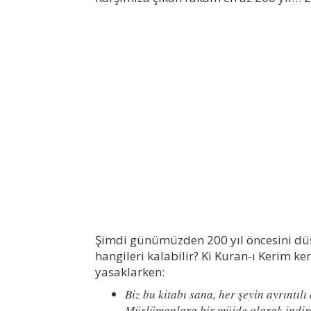
Şimdi günümüzden 200 yıl öncesini d
hangileri kalabilir? Ki Kuran-ı Kerim ke
yasaklarken:
Biz bu kitabı sana, her şeyin ayrıntılı 
Müslümanlara bir müjde olarak indir