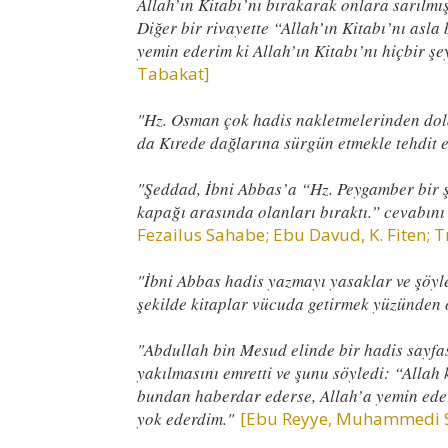
Allah’ın Kitabı’nı bırakarak onlara sarılmış
Diğer bir rivayette “Allah’ın Kitabı’nı asla
yemin ederim ki Allah’ın Kitabı’nı hiçbir 
Tabakat]
"Hz. Osman çok hadis nakletmelerinden dol
da Kırede dağlarına sürgün etmekle tehdit e
"Şeddad, İbni Abbas’a “Hz. Peygamber bir ş
kapağı arasında olanları bıraktı.” cevabını
Fezailus Sahabe; Ebu Davud, K. Fiten; Tı
"İbni Abbas hadis yazmayı yasaklar ve şöyl
şekilde kitaplar vücuda getirmek yüzünden
"Abdullah bin Mesud elinde bir hadis sayfası
yakılmasını emretti ve şunu söyledi: “Allah k
bundan haberdar ederse, Allah’a yemin eder
yok ederdim."
[Ebu Reyye, Muhammedi Sü