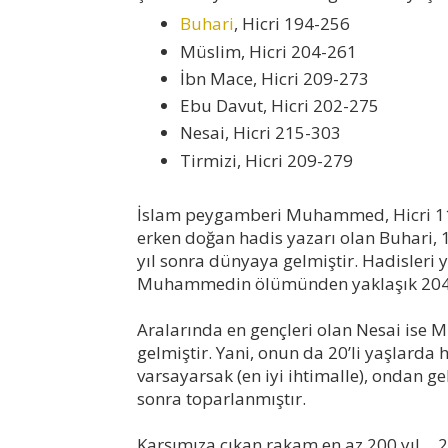
Buhari
, Hicri 194-256
Müslim, Hicri 204-261
İbn Mace, Hicri 209-273
Ebu Davut, Hicri 202-275
Nesai, Hicri 215-303
Tirmizi, Hicri 209-279
İslam peygamberi Muhammed, Hicri 11
erken doğan hadis yazarı olan Buhari
yıl sonra dünyaya gelmiştir. Hadisleri 
Muhammedin ölümünden yaklaşık 204 yı
Aralarında en gençleri olan Nesai is
gelmiştir. Yani, onun da 20’li yaşlarda 
varsayarsak (en iyi ihtimalle), ondan
sonra toparlanmıştır.
Karşımıza çıkan rakam en az 200 yıl… 2