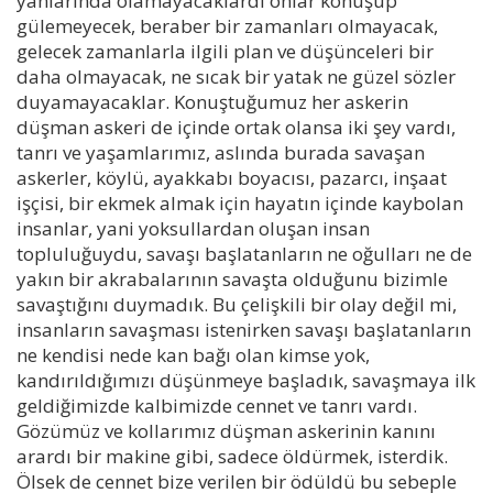
yanlarında olamayacaklardı onlar konuşup
gülemeyecek, beraber bir zamanları olmayacak,
gelecek zamanlarla ilgili plan ve düşünceleri bir
daha olmayacak, ne sıcak bir yatak ne güzel sözler
duyamayacaklar. Konuştuğumuz her askerin
düşman askeri de içinde ortak olansa iki şey vardı,
tanrı ve yaşamlarımız, aslında burada savaşan
askerler, köylü, ayakkabı boyacısı, pazarcı, inşaat
işçisi, bir ekmek almak için hayatın içinde kaybolan
insanlar, yani yoksullardan oluşan insan
topluluğuydu, savaşı başlatanların ne oğulları ne de
yakın bir akrabalarının savaşta olduğunu bizimle
savaştığını duymadık. Bu çelişkili bir olay değil mi,
insanların savaşması istenirken savaşı başlatanların
ne kendisi nede kan bağı olan kimse yok,
kandırıldığımızı düşünmeye başladık, savaşmaya ilk
geldiğimizde kalbimizde cennet ve tanrı vardı.
Gözümüz ve kollarımız düşman askerinin kanını
arardı bir makine gibi, sadece öldürmek, isterdik.
Ölsek de cennet bize verilen bir ödüldü bu sebeple