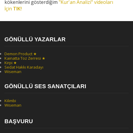
kökenlerini gösterdiğim
"Kur'an Analizi" videoları
İçin
TIK!
GÖNÜLLÜ YAZARLAR
Demon Product ★
Kainatta Toz Zerresi ★
Kirpi ★
Sedat Hakkı Karadayı
Wiseman
GÖNÜLLÜ SES SANATÇILARI
Kilimbi
Wiseman
BAŞVURU