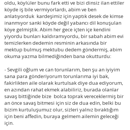
oldu, köylüler bunu fark etti ve bizi dinsiz ilan ettiler
köyde iş bile vermiyorlardı, abim ve ben
anlatıyorduk kardeşimiz için yaptık desek de kimse
inanmıyor sanki köyde değil yabancı dil konuşulan
köye gelmiştik. Abim her gece içten içe kendini
yiyordu bunları kaldıramıyordu, bir sabah abim evi
temizlerken dedemin resminin arkasında bir
mektup bulmuş mektubu dedem göndermiş, abim
okuma yazma bilmediğinden bana okutturdu:
- Sevgili oğlum ve can torunlarım, ben şu an iyiyim
sana para gönderiyorum torunlarıma iyi bak,
fakirlikten aile olarak kurtulsak diye dua ediyorum,
en azından rahat ekmek alabiliriz, burada olanlar
savaş bittiğinde bize bolca toprak vereceklermiş bir
an önce savaş bitmesi için siz de dua edin, belki bu
bizim kurtuluşumuz olur, sizleri yalnız bıraktığım
için beni affedin, buraya gelmem ailemin geleceği
için.