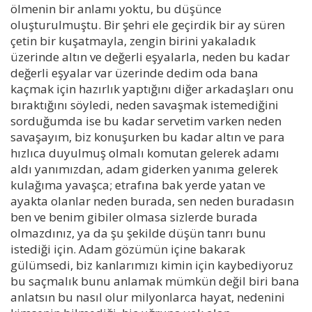
ölmenin bir anlamı yoktu, bu düşünce
oluşturulmuştu. Bir şehri ele geçirdik bir ay süren
çetin bir kuşatmayla, zengin birini yakaladık
üzerinde altın ve değerli eşyalarla, neden bu kadar
değerli eşyalar var üzerinde dedim oda bana
kaçmak için hazırlık yaptığını diğer arkadaşları onu
bıraktığını söyledi, neden savaşmak istemediğini
sorduğumda ise bu kadar servetim varken neden
savaşayım, biz konuşurken bu kadar altın ve para
hızlıca duyulmuş olmalı komutan gelerek adamı
aldı yanımızdan, adam giderken yanıma gelerek
kulağıma yavaşca; etrafına bak yerde yatan ve
ayakta olanlar neden burada, sen neden buradasın
ben ve benim gibiler olmasa sizlerde burada
olmazdınız, ya da şu şekilde düşün tanrı bunu
istediği için. Adam gözümün içine bakarak
gülümsedi, biz kanlarımızı kimin için kaybediyoruz
bu saçmalık bunu anlamak mümkün değil biri bana
anlatsın bu nasıl olur milyonlarca hayat, nedenini