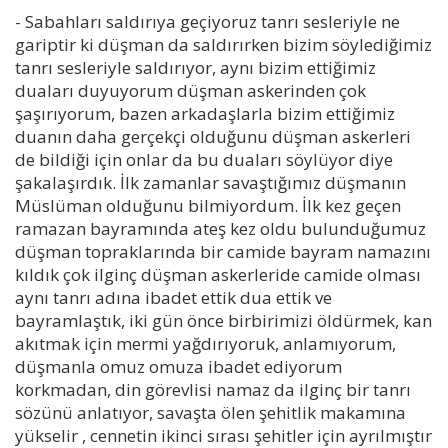
- Sabahları saldırıya geçiyoruz tanrı sesleriyle ne
gariptir ki düşman da saldırırken bizim söylediğimiz
tanrı sesleriyle saldırıyor, aynı bizim ettiğimiz
duaları duyuyorum düşman askerinden çok
şaşırıyorum, bazen arkadaşlarla bizim ettiğimiz
duanın daha gerçekçi olduğunu düşman askerleri
de bildiği için onlar da bu duaları söylüyor diye
şakalaşırdık. İlk zamanlar savaştığımız düşmanın
Müslüman olduğunu bilmiyordum. İlk kez geçen
ramazan bayramında ateş kez oldu bulunduğumuz
düşman topraklarında bir camide bayram namazını
kıldık çok ilginç düşman askerleride camide olması
aynı tanrı adına ibadet ettik dua ettik ve
bayramlaştık, iki gün önce birbirimizi öldürmek, kan
akıtmak için mermi yağdırıyoruk, anlamıyorum,
düşmanla omuz omuza ibadet ediyorum
korkmadan, din görevlisi namaz da ilginç bir tanrı
sözünü anlatıyor, savaşta ölen şehitlik makamına
yükselir , cennetin ikinci sırası şehitler için ayrılmıştır