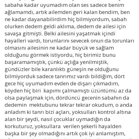
sabaha kadar uyumadım olan ses sadece benim
ağlamamdı, artık ailemden geri kalan bendim, ben
ne kadar dayanabilirdim hiç bilmiyordum, sabah
olurken dedem geldi aklıma, dedem de ailesi için
savaşa gitmişti. Belki ailesini yaşatmak içindi
hayalleri vardı, torunlarını sevecek onun da torunları
olmasını ailesinin ne kadar büyük ve sağlam
olduğunu görmek istiyordu, hiç birimiz bunu
başaramamıştık, çünkü açlığa yenilmiştik,
gündüzler bile karanlıktı güneşin ne olduğunu
bilmiyorduk sadece tanrımız vardı bildiğim, dört
gece hiç uyumadım evden de dışarı çıkmadım,
köyden hiç biri kapımı çalmamıştı üzüntümü az da
olsa paylaşmak için, dördüncü gecenin sabahın da
dedemin mektubunu tekrar tekrar okudum, o anda
anladım ki tanrı bizi açları, yoksulları kontrol altına
alan bir şeydi, nasıl çocuklar uymadığın da
korkuturuz, yoksullara verilen şekerli hayalden
başka bir şey olmadığını artık çok iyi anlamıştım,