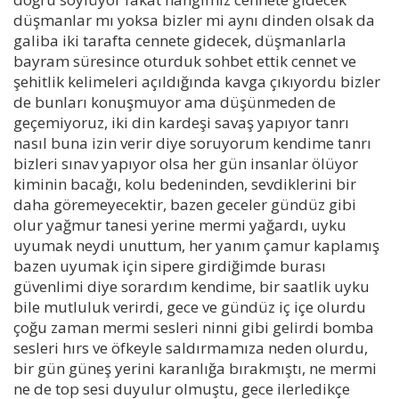
düşmanlar mı yoksa bizler mi aynı dinden olsak da
galiba iki tarafta cennete gidecek, düşmanlarla
bayram süresince oturduk sohbet ettik cennet ve
şehitlik kelimeleri açıldığında kavga çıkıyordu bizler
de bunları konuşmuyor ama düşünmeden de
geçemiyoruz, iki din kardeşi savaş yapıyor tanrı
nasıl buna izin verir diye soruyorum kendime tanrı
bizleri sınav yapıyor olsa her gün insanlar ölüyor
kiminin bacağı, kolu bedeninden, sevdiklerini bir
daha göremeyecektir, bazen geceler gündüz gibi
olur yağmur tanesi yerine mermi yağardı, uyku
uyumak neydi unuttum, her yanım çamur kaplamış
bazen uyumak için sipere girdiğimde burası
güvenlimi diye sorardım kendime, bir saatlik uyku
bile mutluluk verirdi, gece ve gündüz iç içe olurdu
çoğu zaman mermi sesleri ninni gibi gelirdi bomba
sesleri hırs ve öfkeyle saldırmamıza neden olurdu,
bir gün güneş yerini karanlığa bırakmıştı, ne mermi
ne de top sesi duyulur olmuştu, gece ilerledikçe