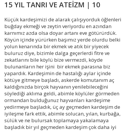
15 YIL TANRI VE ATEİZM | 10
Küçük kardeşimizi de alarak çalışıyorduk öğlenleri
buğday ekmeği ve zeytin veriyordu en azından
karnımız azda olsa doyar artanı eve götürürdük.
Köyün içinde yürürken başımız yerde olurdu belki
yolun kenarında bir ekmek ve atık bir yiyecek
buluruz diye, bizimle dalga geçerlerdi fitre ve
zekatlarını bile köylü bize vermezdi, köyde
bulunanların her işini bir ekmek parasına biz
yapardık. Kardeşimin de hastalığı aylar içinde
kötüye gitmeye başladı, askerde komutanım aç
kaldığınızda birçok hayvanın yenilebileceğini
söylediği aklıma geldi, abimle köylüler görmeden
ormandan bulduğunuz hayvanları kardeşime
yedirmeye başladık, üç ay geçmeden kardeşim de
iyileşme fark ettik, abimle solucan, yılan, kurbağa,
sülük ve ne bulursak toplamaya yakalamaya
başladık bir yıl geçmeden kardeşim çok daha iyi