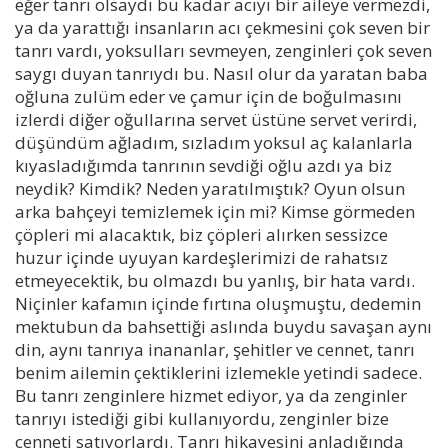
eğer tanrı olsaydı bu kadar acıyı bir aileye vermezdi,
ya da yarattığı insanların acı çekmesini çok seven bir
tanrı vardı, yoksulları sevmeyen, zenginleri çok seven
saygı duyan tanrıydı bu. Nasıl olur da yaratan baba
oğluna zulüm eder ve çamur için de boğulmasını
izlerdi diğer oğullarına servet üstüne servet verirdi,
düşündüm ağladım, sızladım yoksul aç kalanlarla
kıyasladığımda tanrının sevdiği oğlu azdı ya biz
neydik? Kimdik? Neden yaratılmıştık? Oyun olsun
arka bahçeyi temizlemek için mi? Kimse görmeden
çöpleri mi alacaktık, biz çöpleri alırken sessizce
huzur içinde uyuyan kardeşlerimizi de rahatsız
etmeyecektik, bu olmazdı bu yanlış, bir hata vardı.
Niçinler kafamın içinde fırtına oluşmuştu, dedemin
mektubun da bahsettiği aslında buydu savaşan aynı
din, aynı tanrıya inananlar, şehitler ve cennet, tanrı
benim ailemin çektiklerini izlemekle yetindi sadece.
Bu tanrı zenginlere hizmet ediyor, ya da zenginler
tanrıyı istediği gibi kullanıyordu, zenginler bize
cenneti satıyorlardı. Tanrı hikayesini anladığında