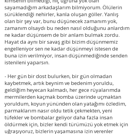
kimsenin bilmediği, hiç uğruna yok olan
sayamadığım arkadaşlarım bilmiyorum. Ölülerin
sürüklendiği nehirler, kanla oluşan göller. Yanlış
olan bir şey var, bunu düşünecek zamanım yok,
zamanım olsaydı bu neden nasıl olduğunu anlardım
ne kadar düşünsem de bir anlam bulmak zordu.
Hayat da aynı bir savaş gibi bizim düşünmemiz
engelleniyor sen ne kadar düşünmeyi istesen de
buna izin verilmiyor, insan düşünmediğinde senden
istenileni yaparsın.
- Her gün bir dost bulurken, bir gün olmadan
kaybetmek, artık beynim ve bedenim yoruldu,
geldiğim heyecan kalmadı, her gece rüyalarımda
mermilerden kaçmak bomba üzerinde uçmaktan
yoruldum, koyun yününden olan yatağımı özledim,
parmaklarım nasır oldu tetik çekmekten, yeni
tüfekler ve bombalar geliyor daha fazla insan
öldürmek için, bizler kendi türümüzü yok etmek için
uğraşıyoruz, bizlerin yaşamasına izin verenler