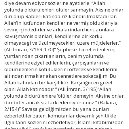
diye devam ediyor sözlerine ayetlerle. “Allah
yolunda öldürülenleri ölüler sanmayin. Aksine onlar
diri olup Rableri katinda riziklandirilmaktadirlar.
Allah’in lütfundan kendilerine vermiş olduklarıyla
sevinç içindedirler ve arkalarindan henüz onlara
kavuşmamis olanlari, kendilerine bir korku
olmayacagi ve üzülmeyecekleri üzere müjdelerler.”
(Ali İmran, 3/169-170)“ Şüphesiz hicret edenlerin,
yurtlarından çıkarılanların, benim yolumda
kendilerine eziyet edilenlerin, çarpışanların ve
öldürülenlerin kötülüklerini örtecek ve kendilerini
altından ırmaklar akan cennetlere sokacağım. Bu
Allah katından bir karşılıktır. Karşılığın en güzel
olanı Allah katındadır.” (Ali İmran, 3/195)”Allah
yolunda öldürülenlere ‘ölüler’ demeyin. Aksine onlar
diridirler ancak siz fark edemiyorsunuz.” (Bakara,
2/154)” Savaşa geldiğimizden bu yana bunları
ezberlettiler zaten, komutanlar devamlı şehitlikle
ilgili tanrı sözlerini ezberletiyor, İslami kitabımızdan
doğru söylüyor fakat hangimiz cennete gidecek