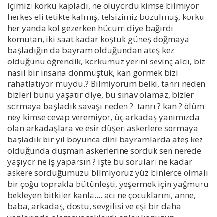
içimizi korku kapladı, ne oluyordu kimse bilmiyor
herkes eli tetikte kalmış, telsizimiz bozulmuş, korku
her yanda kol gezerken hücum diye bağırdı
komutan, iki saat kadar koştuk güneş doğmaya
başladığın da bayram olduğundan ateş kez
olduğunu öğrendik, korkumuz yerini sevinç aldı, biz
nasıl bir insana dönmüştük, kan görmek bizi
rahatlatıyor muydu.? Bilmiyorum belki, tanrı neden
bizleri bunu yaşatır diye, bu sınav olamaz, bizler
sormaya başladık savaşı neden ? tanrı ? kan ? ölüm
ney kimse cevap veremiyor, üç arkadaş yanımızda
olan arkadaşlara ve esir düşen askerlere sormaya
başladık bir yıl boyunca dini bayramlarda ateş kez
olduğunda düşman askerlerine sorduk sen nerede
yaşıyor ne iş yaparsın ? işte bu soruları ne kadar
askere sorduğumuzu bilmiyoruz yüz binlerce olmalı
bir çoğu toprakla bütünleşti, yeşermek için yağmuru
bekleyen bitkiler kanla.... acı ne çocuklarını, anne,
baba, arkadaş, dostu, sevgilisi ve eşi bir daha