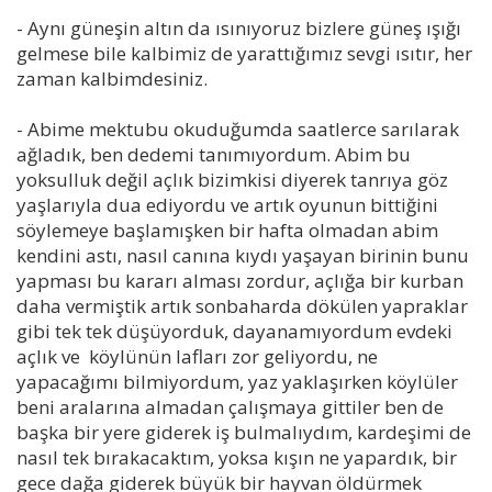
- Aynı güneşin altın da ısınıyoruz bizlere güneş ışığı
gelmese bile kalbimiz de yarattığımız sevgi ısıtır, her
zaman kalbimdesiniz.
- Abime mektubu okuduğumda saatlerce sarılarak
ağladık, ben dedemi tanımıyordum. Abim bu
yoksulluk değil açlık bizimkisi diyerek tanrıya göz
yaşlarıyla dua ediyordu ve artık oyunun bittiğini
söylemeye başlamışken bir hafta olmadan abim
kendini astı, nasıl canına kıydı yaşayan birinin bunu
yapması bu kararı alması zordur, açlığa bir kurban
daha vermiştik artık sonbaharda dökülen yapraklar
gibi tek tek düşüyorduk, dayanamıyordum evdeki
açlık ve köylünün lafları zor geliyordu, ne
yapacağımı bilmiyordum, yaz yaklaşırken köylüler
beni aralarına almadan çalışmaya gittiler ben de
başka bir yere giderek iş bulmalıydım, kardeşimi de
nasıl tek bırakacaktım, yoksa kışın ne yapardık, bir
gece dağa giderek büyük bir hayvan öldürmek