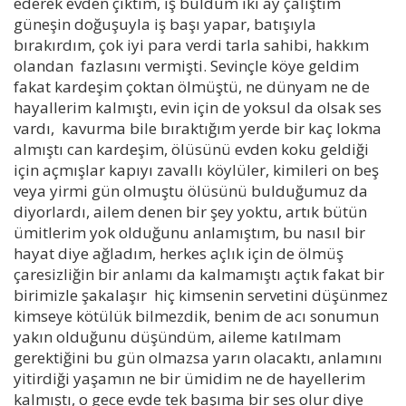
ederek evden çıktım, iş buldum iki ay çalıştım
güneşin doğuşuyla iş başı yapar, batışıyla
bırakırdım, çok iyi para verdi tarla sahibi, hakkım
olandan fazlasını vermişti. Sevinçle köye geldim
fakat kardeşim çoktan ölmüştü, ne dünyam ne de
hayallerim kalmıştı, evin için de yoksul da olsak ses
vardı, kavurma bile bıraktığım yerde bir kaç lokma
almıştı can kardeşim, ölüsünü evden koku geldiği
için açmışlar kapıyı zavallı köylüler, kimileri on beş
veya yirmi gün olmuştu ölüsünü bulduğumuz da
diyorlardı, ailem denen bir şey yoktu, artık bütün
ümitlerim yok olduğunu anlamıştım, bu nasıl bir
hayat diye ağladım, herkes açlık için de ölmüş
çaresizliğin bir anlamı da kalmamıştı açtık fakat bir
birimizle şakalaşır hiç kimsenin servetini düşünmez
kimseye kötülük bilmezdik, benim de acı sonumun
yakın olduğunu düşündüm, aileme katılmam
gerektiğini bu gün olmazsa yarın olacaktı, anlamını
yitirdiği yaşamın ne bir ümidim ne de hayellerim
kalmıştı, o gece evde tek başıma bir ses olur diye