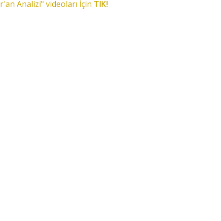
r'an Analizi" videoları İçin
TIK!