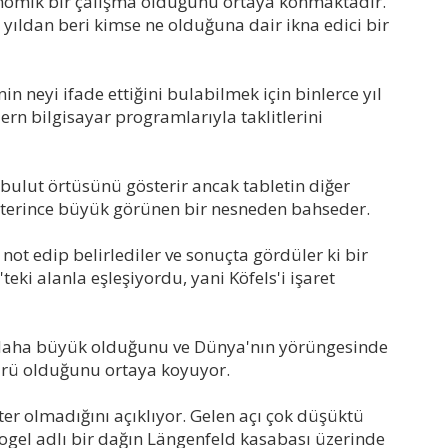
nomik bir çalışma olduğunu ortaya konmaktadır.
 yıldan beri kimse ne olduğuna dair ikna edici bir
in neyi ifade ettiğini bulabilmek için binlerce yıl
n bilgisayar programlarıyla taklitlerini
bulut örtüsünü gösterir ancak tabletin diğer
eterince büyük görünen bir nesneden bahseder.
not edip belirlediler ve sonuçta gördüler ki bir
eki alanla eşleşiyordu, yani Köfels'i işaret
n daha büyük olduğunu ve Dünya'nın yörüngesinde
 türü olduğunu ortaya koyuyor.
er olmadığını açıklıyor. Gelen açı çok düşüktü
kogel adlı bir dağın Längenfeld kasabası üzerinde