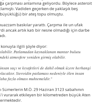
ağa çarpması anlamına geliyordu. Böylece asteroit
amıştı. Vadiden geçerken de yaklaşık beş
büyüklüğü) bir ateş topu olmuştu.
muazzam baskılar yarattı. Çarpma ile un ufak
i ancak artık katı bir nesne olmadığı için darbe
adı.
onuyla ilgili şöyle diyor:
ılabilir. Patlamadan kaynaklanan mantar bulutu
ndeki atmosfere yeniden girmiş olabilir.
 insan saçı ve kıyafetleri de dahil olmak üzere herhangi
olacaktır. Steroidin patlaması nedeniyle ölen insan
daha fazla olması muhtemeldir."
ası Sümerlerin M.Ö. 29 Haziran 3123 sabahının
s'i vurarak etkileyen bir kilometreden büyük Aten
termektedir.