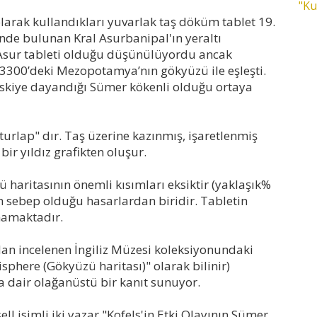
"Ku
olarak kullandıkları yuvarlak taş döküm tablet 19.
inde bulunan Kral Asurbanipal'ın yeraltı
 Asur tableti olduğu düşünülüyordu ancak
. 3300’deki Mezopotamya’nın gökyüzü ile eşleşti.
eskiye dayandığı Sümer kökenli olduğu ortaya
turlap" dır. Taş üzerine kazınmış, işaretlenmiş
 bir yıldız grafikten oluşur.
 haritasının önemli kısımları eksiktir (yaklaşık%
 sebep olduğu hasarlardan biridir. Tabletin
mamaktadır.
dan incelenen İngiliz Müzesi koleksiyonundaki
isphere (Gökyüzü haritası)" olarak bilinir)
a dair olağanüstü bir kanıt sunuyor.
 isimli iki yazar "Kofels'in Etki Olayının Sümer