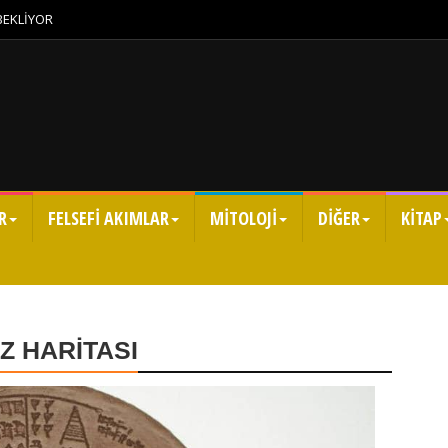
 BEKLİYOR
R
FELSEFİ AKIMLAR
MİTOLOJİ
DİĞER
KİTAP
IZ HARİTASI