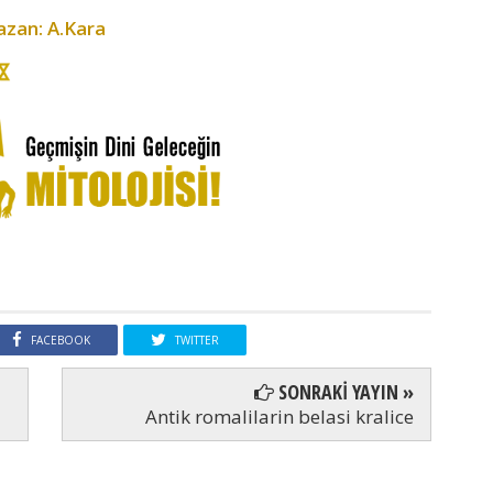
azan: A.Kara
FACEBOOK
TWITTER
SONRAKİ YAYIN »
Antik romalilarin belasi kralice