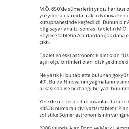
M.Ö. 650'de sümerlerin yıldız haritası 
yüzyılın sonlarında Irak'ın Ninova kent
kütüphanesinde keşfedildi. Bunun bir
bilgisayar analizi sonrası tabletin M.Ö
Böylece tabletin Asurlardan çok daha 
çıktı.
Tablet en eski astronomik alet olan "Us
açılı ölçü birimleri olan, disk şeklindeki
Ne yazık ki bu tablette bulunan gökyüzü
40). Bu da Ninova'nın yağmalanmasının
arkasında ise herhangi bir yazı bulun
Yine de modern bilim insanları tarafın
K8538 numaralı çivi yazısı tablet ("Plan
sofistike Sümer astronomisinin varlığın
2008 yılında Alan Bond ve Mark Hempsell