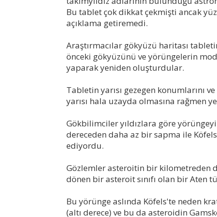
takımyıldız adlarının bulunduğu astro
Bu tablet çok dikkat çekmişti ancak yüz
açıklama getiremedi.
Araştırmacılar gökyüzü haritası tabletin
önceki gökyüzünü ve yörüngelerin moder
yaparak yeniden oluşturdular.
Tabletin yarısı gezegen konumlarını ve 
yarısı hala uzayda olmasına rağmen y
Gökbilimciler yıldızlara göre yörüngeyi 
dereceden daha az bir sapma ile Köfels't
ediyordu.
Gözlemler asteroitin bir kilometrede
dönen bir asteroit sınıfı olan bir Aten
Bu yörünge aslında Köfels'te neden krat
(altı derece) ve bu da asteroidin Gams