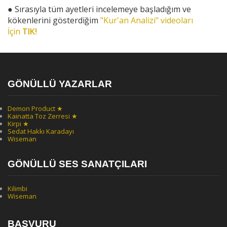
●
Sırasıyla tüm ayetleri incelemeye başladığım ve
kökenlerini gösterdiğim
"Kur'an Analizi" videoları
İçin
TIK!
GÖNÜLLÜ YAZARLAR
Demon Product ★
Kainatta Toz Zerresi ★
Kirpi ★
Sedat Hakkı Karadayı
Wiseman
GÖNÜLLÜ SES SANATÇILARI
Kilimbi
Wiseman
BAŞVURU