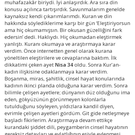
muhafazakâr biriydi. İyi anlaşırdık. Ara sıra din
konusu açılınca tartışırdık. Savunmalarım genelde
kaynaksız kendi çıkarımlarımdı. Kuran ve din
hakkında söylediklerime karşı bir gün ‘Eleştiriyorsun
ama hiç okumamışsın. Bir okusan güzelliğini fark
edersin’ dedi. Haklıydı. Hiç okumadan eleştirmek
yanlıştı. Kuranı okumaya ve araştırmaya karar
verdim. Önce internetten genel olarak kurana
yöneltilen eleştirilere ve cevaplarına baktım. İlk
dikkatimi çeken ayet
Nisa 34
oldu. Sonra Kur'an-
kadın ilişkisine odaklanmaya karar verdim.
Boşanma, miras, şahitlik, cinsel hayat konularında
kadının ikinci planda olduğuna karar verdim. Sonra
bilimle çelişen ayetlere; dünyanın düz olduğunu ima
eden, gökyüzünün görünmeyen kolonlarla
tutulduğunu söyleyen, yıldızlara kandil diyen,
evrimle çelişen ayetleri gördüm. Git gide netleşmeye
başladı fikirlerim. Araştırmaya devam ettikçe
kurandaki şiddet dili, peygamberin cinsel hayatının
gereksiz detayları ve evlatlığının eşiyle evlenmesi,