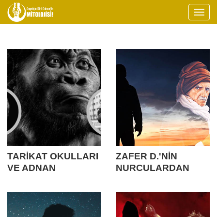
TARİKAT OKULLARI
ZAFER D.'NİN
VE ADNAN
NURCULARDAN
OKTAR’IN EVRİM
AYRILIŞI ve DİNİ
KİTAPLARINDAN
TERK EDİŞİNİN
DİNİ TERK ETMEYE
HİKAYESİ
UZANAN SÜREÇ