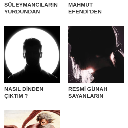
SÜLEYMANCILARIN
MAHMUT
YURDUNDAN
EFENDİ'DEN
AGNOSTİSİZME
AGNOSTİKLİĞE ♀
NASIL DİNDEN
RESMİ GÜNAH
ÇIKTIM ?
SAYANLARIN
ARASINDAN
UYANIŞA ♀