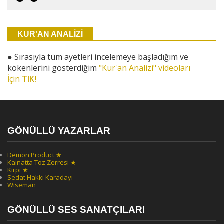
KUR'AN ANALİZİ
●
Sırasıyla tüm ayetleri incelemeye başladığım ve
kökenlerini gösterdiğim
"Kur'an Analizi" videoları
İçin
TIK!
GÖNÜLLÜ YAZARLAR
Demon Product ★
Kainatta Toz Zerresi ★
Kirpi ★
Sedat Hakkı Karadayı
Wiseman
GÖNÜLLÜ SES SANATÇILARI