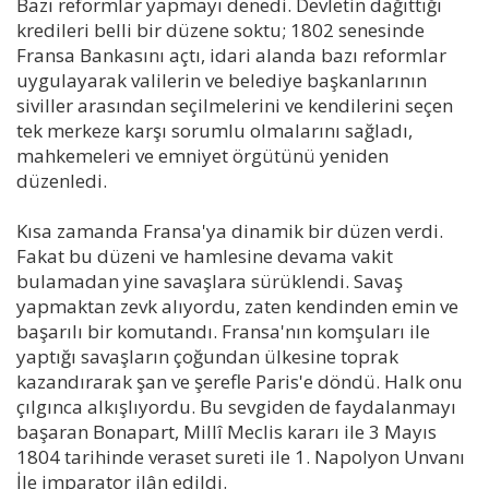
Bazı reformlar yapmayı denedi. Devletin dağıttığı
kredileri belli bir düzene soktu; 1802 senesinde
Fransa Bankasını açtı, idari alanda bazı reformlar
uygulayarak valilerin ve belediye başkanlarının
siviller arasından seçilmelerini ve kendilerini seçen
tek merkeze karşı sorumlu olmalarını sağladı,
mahkemeleri ve emniyet örgütünü yeniden
düzenledi.
Kısa zamanda Fransa'ya dinamik bir düzen verdi.
Fakat bu düzeni ve hamlesine devama vakit
bulamadan yine savaşlara sürüklendi. Savaş
yapmaktan zevk alıyordu, zaten kendinden emin ve
başarılı bir komutandı. Fransa'nın komşuları ile
yaptığı savaşların çoğundan ülkesine toprak
kazandırarak şan ve şerefle Paris'e döndü. Halk onu
çılgınca alkışlıyordu. Bu sevgiden de faydalanmayı
başaran Bonapart, Millî Meclis kararı ile 3 Mayıs
1804 tarihinde veraset sureti ile 1. Napolyon Unvanı
İle imparator ilân edildi.