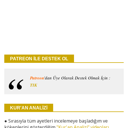
PATREON İLE DESTEK OL
Patreon
'dan Üye Olarak Destek Olmak İçin :
TIK
KUR'AN ANALİZİ
●
Sırasıyla tüm ayetleri incelemeye başladığım ve
kökenlerini gösterdiğim
"Kur'an Analizi" videoları