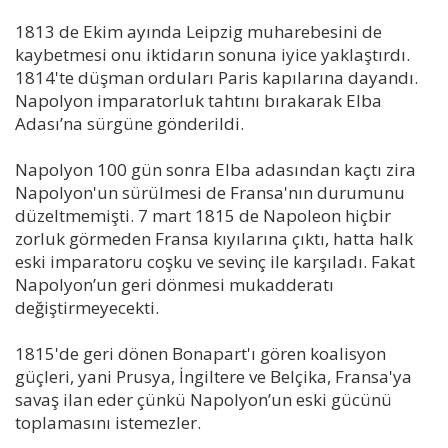
1813 de Ekim ayında Leipzig muharebesini de
kaybetmesi onu iktidarın sonuna iyice yaklaştırdı.
1814'te düşman orduları Paris kapılarına dayandı.
Napolyon imparatorluk tahtını bırakarak Elba
Adası’na sürgüne gönderildi.
Napolyon 100 gün sonra Elba adasından kaçtı zira
Napolyon'un sürülmesi de Fransa'nın durumunu
düzeltmemişti. 7 mart 1815 de Napoleon hiçbir
zorluk görmeden Fransa kıyılarına çıktı, hatta halk
eski imparatoru coşku ve sevinç ile karşıladı. Fakat
Napolyon’un geri dönmesi mukadderatı
değiştirmeyecekti.
1815'de geri dönen Bonapart'ı gören koalisyon
güçleri, yani Prusya, İngiltere ve Belçika, Fransa'ya
savaş ilan eder çünkü Napolyon’un eski gücünü
toplamasını istemezler.