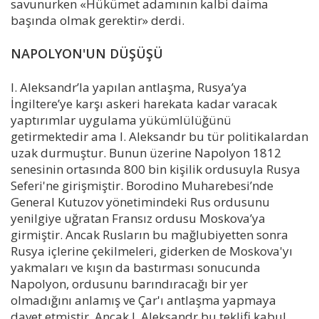
savunurken «Hükümet adamının kalbi daima
başında olmak gerektir» derdi.
NAPOLYON'UN DÜŞÜŞÜ
I. Aleksandr’la yapılan antlaşma, Rusya’ya
İngiltere’ye karşı askeri harekata kadar varacak
yaptırımlar uygulama yükümlülüğünü
getirmektedir ama I. Aleksandr bu tür politikalardan
uzak durmuştur. Bunun üzerine Napolyon 1812
senesinin ortasında 800 bin kişilik ordusuyla Rusya
Seferi'ne girişmiştir. Borodino Muharebesi’nde
General Kutuzov yönetimindeki Rus ordusunu
yenilgiye uğratan Fransız ordusu Moskova’ya
girmiştir. Ancak Rusların bu mağlubiyetten sonra
Rusya içlerine çekilmeleri, giderken de Moskova'yı
yakmaları ve kışın da bastırması sonucunda
Napolyon, ordusunu barındıracağı bir yer
olmadığını anlamış ve Çar'ı antlaşma yapmaya
davet etmiştir. Ancak I. Aleksandr bu teklifi kabul