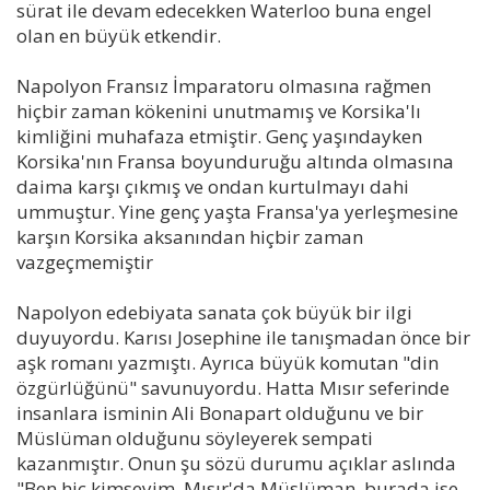
sürat ile devam edecekken Waterloo buna engel
olan en büyük etkendir.
Napolyon Fransız İmparatoru olmasına rağmen
hiçbir zaman kökenini unutmamış ve Korsika'lı
kimliğini muhafaza etmiştir. Genç yaşındayken
Korsika'nın Fransa boyunduruğu altında olmasına
daima karşı çıkmış ve ondan kurtulmayı dahi
ummuştur. Yine genç yaşta Fransa'ya yerleşmesine
karşın Korsika aksanından hiçbir zaman
vazgeçmemiştir
Napolyon edebiyata sanata çok büyük bir ilgi
duyuyordu. Karısı Josephine ile tanışmadan önce bir
aşk romanı yazmıştı. Ayrıca büyük komutan "din
özgürlüğünü" savunuyordu. Hatta Mısır seferinde
insanlara isminin Ali Bonapart olduğunu ve bir
Müslüman olduğunu söyleyerek sempati
kazanmıştır. Onun şu sözü durumu açıklar aslında
"Ben hiç kimseyim. Mısır'da Müslüman, burada ise