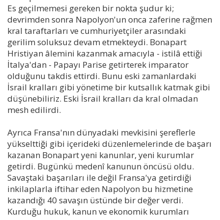
Es geçilmemesi gereken bir nokta şudur ki;
devrimden sonra Napolyon'un onca zaferine rağmen
kral taraftarları ve cumhuriyetçiler arasındaki
gerilim soluksuz devam etmekteydi. Bonapart
Hristiyan âlemini kazanmak amacıyla - istilâ ettiği
İtalya'dan - Papayı Parise getirterek imparator
olduğunu takdis ettirdi. Bunu eski zamanlardaki
İsrail kralları gibi yönetime bir kutsallık katmak gibi
düşünebiliriz. Eski İsrail kralları da kral olmadan
mesh edilirdi.
Ayrıca Fransa'nın dünyadaki mevkisini şereflerle
yükselttiği gibi içerideki düzenlemelerinde de başarı
kazanan Bonapart yeni kanunlar, yeni kurumlar
getirdi. Bugünkü medenî kanunun öncüsü oldu.
Savaştaki başarıları ile değil Fransa'ya getirdiği
inkilaplarla iftihar eden Napolyon bu hizmetine
kazandığı 40 savaşın üstünde bir değer verdi.
Kurduğu hukuk, kanun ve ekonomik kurumları