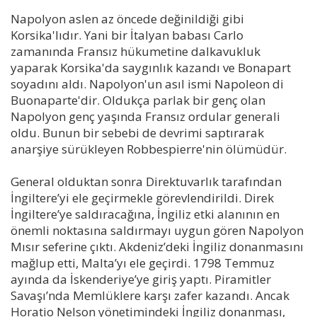
Napolyon aslen az öncede değinildiği gibi
Korsika'lıdır. Yani bir İtalyan babası Carlo
zamanında Fransız hükumetine dalkavukluk
yaparak Korsika'da saygınlık kazandı ve Bonapart
soyadını aldı. Napolyon'un asıl ismi Napoleon di
Buonaparte'dir. Oldukça parlak bir genç olan
Napolyon genç yaşında Fransız ordular generali
oldu. Bunun bir sebebi de devrimi saptırarak
anarşiye sürükleyen Robbespierre'nin ölümüdür.
General olduktan sonra Direktuvarlık tarafından
İngiltere’yi ele geçirmekle görevlendirildi. Direk
İngiltere’ye saldıracağına, İngiliz etki alanının en
önemli noktasına saldırmayı uygun gören Napolyon
Mısır seferine çıktı. Akdeniz’deki İngiliz donanmasını
mağlup etti, Malta’yı ele geçirdi. 1798 Temmuz
ayında da İskenderiye’ye giriş yaptı. Piramitler
Savaşı’nda Memlüklere karşı zafer kazandı. Ancak
Horatio Nelson yönetimindeki İngiliz donanması,