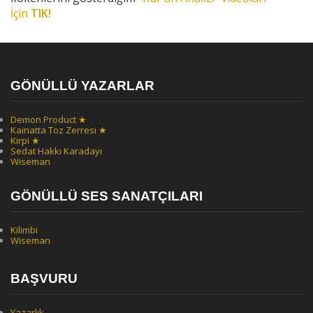
İçin
TIK!
GÖNÜLLÜ YAZARLAR
Demon Product ★
Kainatta Toz Zerresi ★
Kirpi ★
Sedat Hakkı Karadayı
Wiseman
GÖNÜLLÜ SES SANATÇILARI
Kilimbi
Wiseman
BAŞVURU
Yazarlık