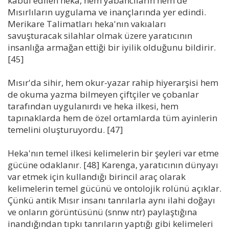
kabul edilen heka, hem yabancıların hem de
Mısırlıların uygulama ve inançlarında yer edindi.
Merikare Talimatları heka'nın vakıaları
savuşturacak silahlar olmak üzere yaratıcının
insanlığa armağan ettiği bir iyilik olduğunu bildirir.
[45]
Mısır'da sihir, hem okur-yazar rahip hiyerarşisi hem
de okuma yazma bilmeyen çiftçiler ve çobanlar
tarafından uygulanırdı ve heka ilkesi, hem
tapınaklarda hem de özel ortamlarda tüm ayinlerin
temelini oluşturuyordu. [47]
Heka'nın temel ilkesi kelimelerin bir şeyleri var etme
gücüne odaklanır. [48] Karenga, yaratıcının dünyayı
var etmek için kullandığı birincil araç olarak
kelimelerin temel gücünü ve ontolojik rolünü açıklar.
Çünkü antik Mısır insanı tanrılarla aynı ilahi doğayı
ve onların görüntüsünü (snnw ntr) paylaştığına
inandığından tıpkı tanrıların yaptığı gibi kelimeleri