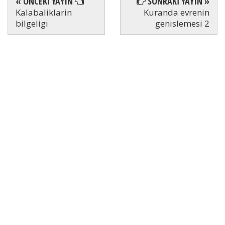
« ÖNCEKİ YAYIN
SONRAKİ YAYIN »
Kalabaliklarin
Kuranda evrenin
bilgeligi
genislemesi 2