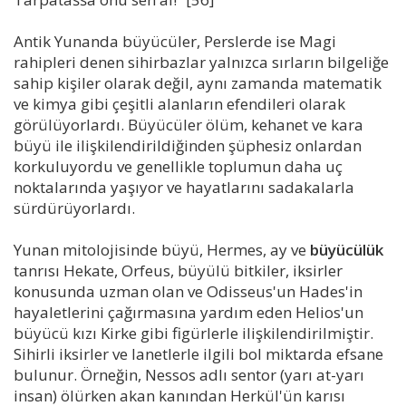
Antik Yunanda büyücüler, Perslerde ise Magi
rahipleri denen sihirbazlar yalnızca sırların bilgeliğe
sahip kişiler olarak değil, aynı zamanda matematik
ve kimya gibi çeşitli alanların efendileri olarak
görülüyorlardı. Büyücüler ölüm, kehanet ve kara
büyü ile ilişkilendirildiğinden şüphesiz onlardan
korkuluyordu ve genellikle toplumun daha uç
noktalarında yaşıyor ve hayatlarını sadakalarla
sürdürüyorlardı.
Yunan mitolojisinde büyü, Hermes, ay ve
büyücülük
tanrısı Hekate, Orfeus, büyülü bitkiler, iksirler
konusunda uzman olan ve Odisseus'un Hades'in
hayaletlerini çağırmasına yardım eden Helios'un
büyücü kızı Kirke gibi figürlerle ilişkilendirilmiştir.
Sihirli iksirler ve lanetlerle ilgili bol miktarda efsane
bulunur. Örneğin, Nessos adlı sentor (yarı at-yarı
insan) ölürken akan kanından Herkül'ün karısı