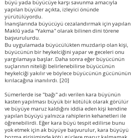
büyü yada büyücüye karşı savunma amacıyla
yapılan büyüler açıkta, izleyici önünde
yürütülüyordu.
İnanışlarında büyücüyü cezalandırmak için yapılan
Maklû yada "Yakma" olarak bilinen dini törene
başvurulurdu.
Bu uygulamada büyücülükten muzdarip olan kişi,
büyücünün bir heykelciğini yapar ve geceleri onu
yargılamaya başlar. Daha sonra eğer büyücünün
suçlarının niteliği belirlenebilirse büyücünün
heykelciği yakılır ve böylece büyücünün gücününün
kırılacağına inanılırdı. [20]
Sümerlerde ise "bağı" adı verilen kara büyünün
kasten yapılması büyük bir kötülük olarak görülür
ve büyüye maruz kaldığını iddia eden kişi kendine
yapılan büyüyü yalnızca rahiplerin kehanetleri ile
öğrenebilirdi. Eğer kara büyü tespit edilirse bunu
yok etmek için ak büyüye başvurulur, kara büyüyü
bozma girişiminde kötü güçlere maruz kalmamak