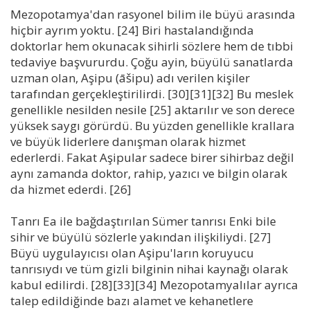
Mezopotamya'dan rasyonel bilim ile büyü arasında
hiçbir ayrım yoktu. [24] Biri hastalandığında
doktorlar hem okunacak sihirli sözlere hem de tıbbi
tedaviye başvururdu. Çoğu ayin, büyülü sanatlarda
uzman olan, Aşipu (āšipu) adı verilen kişiler
tarafından gerçekleştirilirdi. [30][31][32] Bu meslek
genellikle nesilden nesile [25] aktarılır ve son derece
yüksek saygı görürdü. Bu yüzden genellikle krallara
ve büyük liderlere danışman olarak hizmet
ederlerdi. Fakat Aşipular sadece birer sihirbaz değil
aynı zamanda doktor, rahip, yazıcı ve bilgin olarak
da hizmet ederdi. [26]
Tanrı Ea ile bağdaştırılan Sümer tanrısı Enki bile
sihir ve büyülü sözlerle yakından ilişkiliydi. [27]
Büyü uygulayıcısı olan Aşipu'ların koruyucu
tanrısıydı ve tüm gizli bilginin nihai kaynağı olarak
kabul edilirdi. [28][33][34] Mezopotamyalılar ayrıca
talep edildiğinde bazı alamet ve kehanetlere