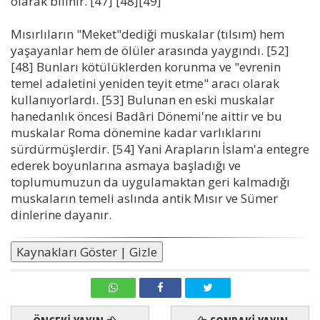
olarak bilinir. [47] [48][49]
Mısırlıların "Meket"dediği muskalar (tılsım) hem
yaşayanlar hem de ölüler arasında yaygındı. [52]
[48] Bunları kötülüklerden korunma ve "evrenin
temel adaletini yeniden teyit etme" aracı olarak
kullanıyorlardı. [53] Bulunan en eski muskalar
hanedanlık öncesi Badâri Dönemi'ne aittir ve bu
muskalar Roma dönemine kadar varlıklarını
sürdürmüşlerdir. [54] Yani Arapların İslam'a entegre
ederek boyunlarına asmaya başladığı ve
toplumumuzun da uygulamaktan geri kalmadığı
muskaların temeli aslında antik Mısır ve Sümer
dinlerine dayanır.
Kaynakları Göster | Gizle