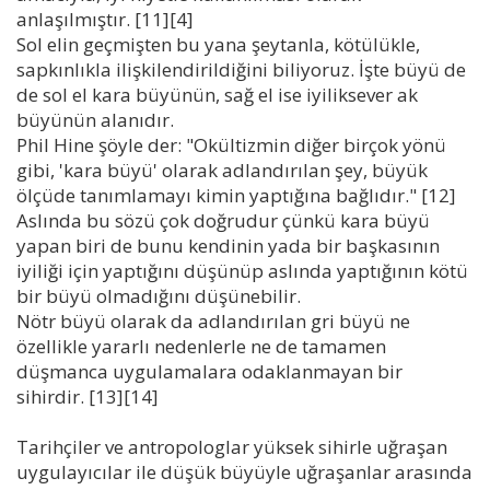
anlaşılmıştır. [11][4]
Sol elin geçmişten bu yana şeytanla, kötülükle,
sapkınlıkla ilişkilendirildiğini biliyoruz. İşte büyü de
de sol el kara büyünün, sağ el ise iyiliksever ak
büyünün alanıdır.
Phil Hine şöyle der: "Okültizmin diğer birçok yönü
gibi, 'kara büyü' olarak adlandırılan şey, büyük
ölçüde tanımlamayı kimin yaptığına bağlıdır." [12]
Aslında bu sözü çok doğrudur çünkü kara büyü
yapan biri de bunu kendinin yada bir başkasının
iyiliği için yaptığını düşünüp aslında yaptığının kötü
bir büyü olmadığını düşünebilir.
Nötr büyü olarak da adlandırılan gri büyü ne
özellikle yararlı nedenlerle ne de tamamen
düşmanca uygulamalara odaklanmayan bir
sihirdir. [13][14]
Tarihçiler ve antropologlar yüksek sihirle uğraşan
uygulayıcılar ile düşük büyüyle uğraşanlar arasında