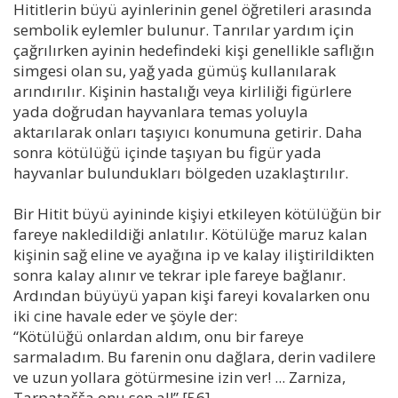
Hititlerin büyü ayinlerinin genel öğretileri arasında
sembolik eylemler bulunur. Tanrılar yardım için
çağrılırken ayinin hedefindeki kişi genellikle saflığın
simgesi olan su, yağ yada gümüş kullanılarak
arındırılır. Kişinin hastalığı veya kirliliği figürlere
yada doğrudan hayvanlara temas yoluyla
aktarılarak onları taşıyıcı konumuna getirir. Daha
sonra kötülüğü içinde taşıyan bu figür yada
hayvanlar bulundukları bölgeden uzaklaştırılır.
Bir Hitit büyü ayininde kişiyi etkileyen kötülüğün bir
fareye nakledildiği anlatılır. Kötülüğe maruz kalan
kişinin sağ eline ve ayağına ip ve kalay iliştirildikten
sonra kalay alınır ve tekrar iple fareye bağlanır.
Ardından büyüyü yapan kişi fareyi kovalarken onu
iki cine havale eder ve şöyle der:
“Kötülüğü onlardan aldım, onu bir fareye
sarmaladım. Bu farenin onu dağlara, derin vadilere
ve uzun yollara götürmesine izin ver! ... Zarniza,
Tarpatašša onu sen al!” [56]