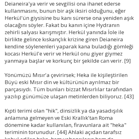
Deianeira'ya verir ve sevgilisi ona ihanet ederse
kullanmasını, bunun bir aşk iksiri olduğunu, eğer
Herkül'ün giysisine bu kanı sürerse ona yeniden aşık
olacağını söyler. Fakat bu kanın içine Hydranın
zehirli salyası karışmıştır. Herkül yanında İole ile
birlikte gelince kıskançlık krizine giren Deianeira
kendine söylenenleri yaparak kana buladığı gömleği
kocası Herkül'e verir ve Herkül onu giyer giymez
yanmaya başlar ve korkunç bir şekilde can verir. [9]
Yönümüzü Mısır'a çevirirsek; Heka ile kişileştirilen
Büyü eski Mısır din ve kültürünün ayrılmaz bir
parçasıydı. Tüm bunları bizzat Mısırlılar tarafından
yazılıp günümüze ulaşan metinlerden biliyoruz. [43]
Kıpti terimi olan "hik", dinsizlik ya da yasadışılık
anlamına gelmeyen ve Eski Krallık'tan Roma
dönemine kadar kullanılan, firavunlara ait "heka"
teriminin torunudur. [44] Ahlaki açıdan tarafsız