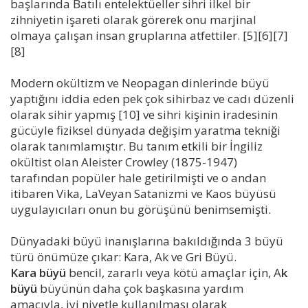
başlarında Batılı entelektüeller sihri ilkel bir
zihniyetin işareti olarak görerek onu marjinal
olmaya çalışan insan gruplarına atfettiler. [5][6][7]
[8]
Modern okültizm ve Neopagan dinlerinde büyü
yaptığını iddia eden pek çok sihirbaz ve cadı düzenli
olarak sihir yapmış [10] ve sihri kişinin iradesinin
gücüyle fiziksel dünyada değişim yaratma tekniği
olarak tanımlamıştır. Bu tanım etkili bir İngiliz
okültist olan Aleister Crowley (1875-1947)
tarafından popüler hale getirilmişti ve o andan
itibaren Vika, LaVeyan Satanizmi ve Kaos büyüsü
uygulayıcıları onun bu görüşünü benimsemişti.
Dünyadaki büyü inanışlarına bakıldığında 3 büyü
türü önümüze çıkar: Kara, Ak ve Gri Büyü.
Kara büyü
bencil, zararlı veya kötü amaçlar için, A
k
büyü
büyünün daha çok başkasına yardım
amacıyla, iyi niyetle kullanılması olarak