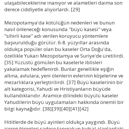
ulaşabileceklerine inanıyor ve alametleri daima son
derece ciddiyetle alıyorlardı. [29]
Mezopotamya'da kötülüğün nedenleri ve bunun
nasıl önleneceği konusunda "büyü kasesi" veya
"sihirli kase" adı verilen koruyucu yöntemlere
başvurulduğu görülür. 6-8. yüzyıllar arasında
oldukça popüler olan bu kaseler Orta Doğu'da,
özellikle Yukarı Mezopotamya ve Suriye'de üretilirdi.
[35] Yüzüstü gömülen bu kaselerle iblisleri
yakalamak hedeflenirdi. Bunlar genellikle eşiğin
altına, avlulara, yeni ölenlerin evlerinin köşelerine ve
mezarlıklara yerleştirilirdi. [37] Büyü kaselerinin bir
alt kategorisi, Yahudi ve Hristiyanların büyüde
kullandıklarıdır. Aramice dilindeki büyülü kaseler
Yahudilerin büyü uygulamaları hakkında önemli bir
bilgi kaynağıdır. [38][39][40][41][42]
Hititlerde de büyü ayinleri oldukça yaygındı. Büyü
içeren törenleri sadece tapınak ve kutsal alanlardaki