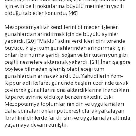
için evin belli noktalarına büyülü metinlerin yazılı
olduğu tabletler konurdu. [46]
Mezopotamyalılar kendilerini bilmeden işlenen
günahlardan arındırmak için de büyülü ayinler
yapardı. [20] "Maklu" adını verdikleri dini törende
büyücü, kişiyi tüm günahlarından arındırmak için
onları bir hurma şeridi, soğan ve bir tutam yün gibi
çeşitli nesnelere aktararak yakardı. [21] İnanışa göre
böylece bilmeden işlemiş olabileceği tüm
günahlardan arınacaklardı. Bu, Yahudilerin Yom-
Kippur adlı kefaret gününde başları üzerinde tavuk
çevirerek günahlarını ona aktardıklarına inandıkları
Kaparot ayinine oldukça benzemektedir. Eski
Mezopotamya toplumlarının din ve uygulamaları
daha sonraları onları putperest olarak yaftalayan
İbrahimi dinlerde farklı isim ve uygulamalar altında
yaşamaya devam etmiştir.