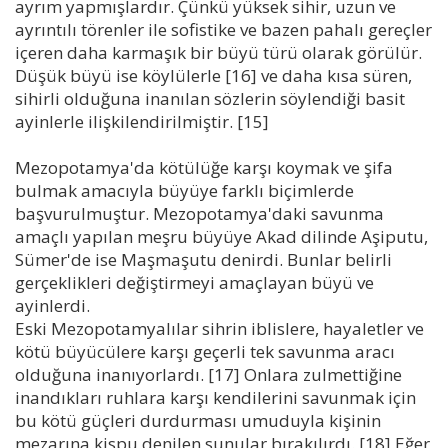
ayrım yapmışlardır. Çünkü yüksek sihir, uzun ve
ayrıntılı törenler ile sofistike ve bazen pahalı gereçler
içeren daha karmaşık bir büyü türü olarak görülür.
Düşük büyü ise köylülerle [16] ve daha kısa süren,
sihirli olduğuna inanılan sözlerin söylendiği basit
ayinlerle ilişkilendirilmiştir. [15]
Mezopotamya'da kötülüğe karşı koymak ve şifa
bulmak amacıyla büyüye farklı biçimlerde
başvurulmuştur. Mezopotamya'daki savunma
amaçlı yapılan meşru büyüye Akad dilinde Aşiputu,
Sümer'de ise Maşmaşutu denirdi. Bunlar belirli
gerçeklikleri değiştirmeyi amaçlayan büyü ve
ayinlerdi.
Eski Mezopotamyalılar sihrin iblislere, hayaletler ve
kötü büyücülere karşı geçerli tek savunma aracı
olduğuna inanıyorlardı. [17] Onlara zulmettiğine
inandıkları ruhlara karşı kendilerini savunmak için
bu kötü güçleri durdurması umuduyla kişinin
mezarına kispu denilen sunular bırakılırdı. [18] Eğer