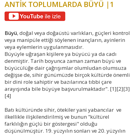
ANTİK TOPLUMLARDA BÜYÜ |1
Büyü
, doğal veya doğaüstü varlıkları, güçleri kontrol
veya manipüle ettiği söylenen inançların, ayinlerin
veya eylemlerin uygulanmasıdır.
Büyüyle uğraşan kişilere ya büyücü ya da cadı
denmiştir. Tarih boyunca zaman zaman büyü ve
büyücülüğe dair çağrışımlar olumludan olumsuza
değişse de, sihir günümüzde birçok kültürde önemli
bir dini role sahiptir ve bazılarınca tıbbi çare
arayışında bile büyüye başvurulmaktadır". [1][2][3]
[4]
Batı kültüründe sihir, ötekiler yani yabancılar ve
ilkellikle ilişkilendirilmiş ve bunun "kültürel
farklılığın güçlü bir göstergesi" olduğu
düşünülmüştür. 19. yüzyılın sonları ve 20. yüzyılın