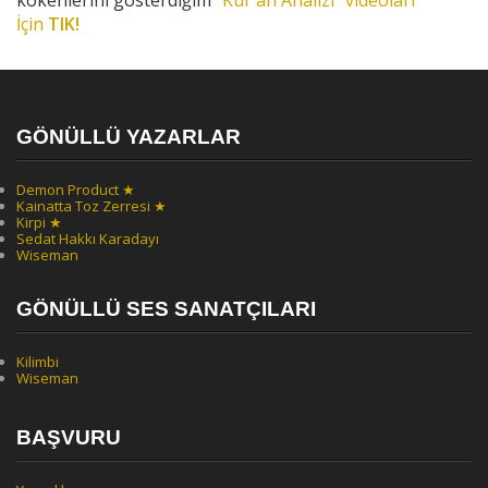
kökenlerini gösterdiğim
"Kur'an Analizi" videoları
İçin
TIK!
GÖNÜLLÜ YAZARLAR
Demon Product ★
Kainatta Toz Zerresi ★
Kirpi ★
Sedat Hakkı Karadayı
Wiseman
GÖNÜLLÜ SES SANATÇILARI
Kilimbi
Wiseman
BAŞVURU