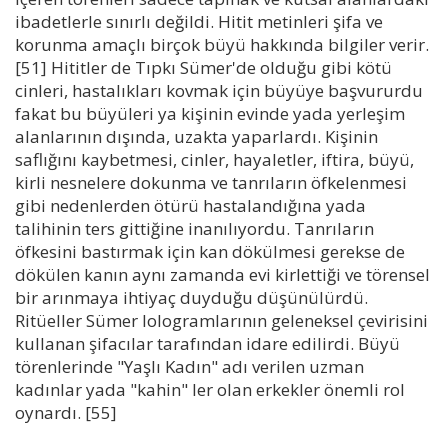
ibadetlerle sınırlı değildi. Hitit metinleri şifa ve
korunma amaçlı birçok büyü hakkında bilgiler verir.
[51] Hititler de Tıpkı Sümer'de olduğu gibi kötü
cinleri, hastalıkları kovmak için büyüye başvururdu
fakat bu büyüleri ya kişinin evinde yada yerleşim
alanlarının dışında, uzakta yaparlardı. Kişinin
saflığını kaybetmesi, cinler, hayaletler, iftira, büyü,
kirli nesnelere dokunma ve tanrıların öfkelenmesi
gibi nedenlerden ötürü hastalandığına yada
talihinin ters gittiğine inanılıyordu. Tanrıların
öfkesini bastırmak için kan dökülmesi gerekse de
dökülen kanın aynı zamanda evi kirlettiği ve törensel
bir arınmaya ihtiyaç duyduğu düşünülürdü.
Ritüeller Sümer lologramlarının geleneksel çevirisini
kullanan şifacılar tarafından idare edilirdi. Büyü
törenlerinde "Yaşlı Kadın" adı verilen uzman
kadınlar yada "kahin" ler olan erkekler önemli rol
oynardı. [55]