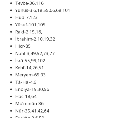
Tevbe-36,116
Yûnus-3,6,18,55,66,68,101
Hûd-7,123
Yûsuf-101,105
Ra’d-2,15,16,
İbrahim-2,10,19,32
Hicr-85
Nahl-3,49,52,73,77
İsrâ-55,99,102
Kehf-14,26,51
Meryem-65,93
Tâ-Hâ-4,6
Enbiyâ-19,30,56
Hac-18,64
Mü’minûn-86
Nûr-35,41,42,64
Furkân-2,6,59