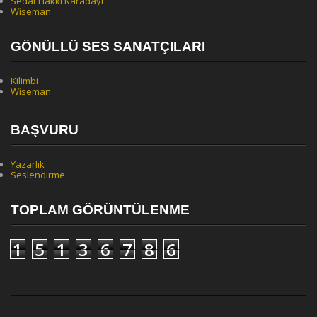
Sedat Hakkı Karadayı
Wiseman
GÖNÜLLÜ SES SANATÇILARI
Kilimbi
Wiseman
BAŞVURU
Yazarlık
Seslendirme
TOPLAM GÖRÜNTÜLENME
1
5
1
3
6
7
8
6