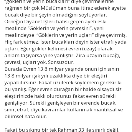
“göklerin ve yerin bucakları” diye çevirmelerine
rağmen bir çok Müslüman buna itiraz ederek ayette
bucak diye bir şeyin olmadığını söylüyorlar.
Örneğin Diyanet İşleri bahsi geçen ayeti eski
mealinde “Göklerin ve yerin çevresini”, yeni
mealindeyse “Göklerin ve yerin uçları” diye çevirmiş.
Hiç fark etmez. İster bucakları deyin ister etrafı yada
uçları. Eğer gökler kelimesi evren (uzay) olarak
anlam taşıyorsa yine yanlıştır. Zira uzayın bucağı,
çevresi, uçları yok. Sonsuzdur.
Burada Evren 13.8 milyar yaşında onun için sınırı
13.8 milyar ışık yılı uzaklıkta diye bir eleştiri
yapabilirsiniz. Fakat üzülerek söylemem gerekir ki
bu yanlış. Eğer evren durağan bir halde olsaydı siz
eleştirinizde haklı olurdunuz fakat evren sürekli
genişliyor. Sürekli genişleyen bir evrende bucak,
sınır, etraf, diye kavramlar kullanmak mantıksal ve
bilimsel hata olur.
Fakat bu sıkıntı bir tek Rahman 33 ile sınırlı değil.