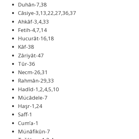
Duhân-7,38
Câsiye-3,13,22,27,36,37
Ahkâf-3,4,33
Fetih-4,7,14
Hucurât-16,18
Kâf-38
Zâriyât-47
Tûr-36
Necm-26,31
Rahmân-29,33
Hadîd-1,2,4,5,10
Mücâdele-7
Haşr-1,24
Saff-1
Cum’a-1
Münâfikûn-7