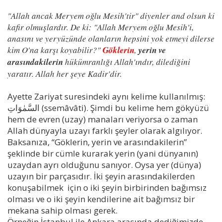
"Allah ancak Meryem oğlu Mesih'tir" diyenler and olsun ki
kafir olmuşlardır. De ki: "Allah Meryem oğlu Mesih'i,
anasını ve yeryüzünde olanların hepsini yok etmeyi dilerse
kim O'na karşı koyabilir?"
Göklerin
,
yerin ve
arasındakilerin
hükümranlığı Allah'ındır, dilediğini
yaratır. Allah her şeye Kadir'dir.
Ayette Zariyat suresindeki aynı kelime kullanılmış:
السَّمٰوَاتِ (ssemâvâti). Şimdi bu kelime hem gökyüzü
hem de evren (uzay) manaları veriyorsa o zaman
Allah dünyayla uzayı farklı şeyler olarak algılıyor.
Baksanıza, “Göklerin, yerin ve arasındakilerin”
şeklinde bir cümle kurarak yerin (yani dünyanın)
uzaydan ayrı olduğunu sanıyor. Oysa yer (dünya)
uzayın bir parçasıdır. İki şeyin arasındakilerden
konuşabilmek için o iki şeyin birbirinden bağımsız
olması ve o iki şeyin kendilerine ait bağımsız bir
mekana sahip olması gerek.
Örneğin İstanbul ile Ankara arasında dediğimizde