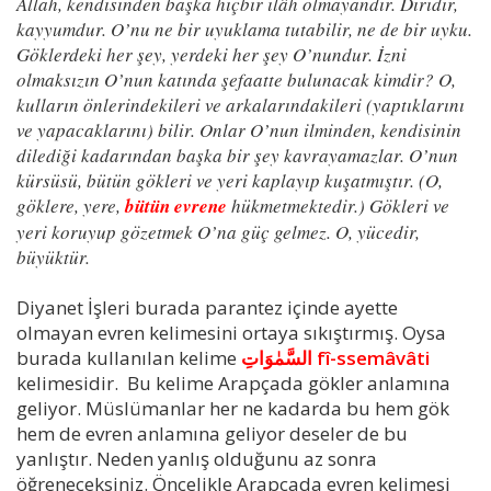
Allah, kendisinden başka hiçbir ilâh olmayandır. Diridir,
kayyumdur. O’nu ne bir uyuklama tutabilir, ne de bir uyku.
Göklerdeki her şey, yerdeki her şey O’nundur. İzni
olmaksızın O’nun katında şefaatte bulunacak kimdir? O,
kulların önlerindekileri ve arkalarındakileri (yaptıklarını
ve yapacaklarını) bilir. Onlar O’nun ilminden, kendisinin
dilediği kadarından başka bir şey kavrayamazlar. O’nun
kürsüsü, bütün gökleri ve yeri kaplayıp kuşatmıştır. (O,
göklere, yere,
bütün evrene
hükmetmektedir.) Gökleri ve
yeri koruyup gözetmek O’na güç gelmez. O, yücedir,
büyüktür.
Diyanet İşleri burada parantez içinde ayette
olmayan evren kelimesini ortaya sıkıştırmış. Oysa
burada kullanılan kelime
السَّمٰوَاتِ fî-ssemâvâti
kelimesidir. Bu kelime Arapçada gökler anlamına
geliyor. Müslümanlar her ne kadarda bu hem gök
hem de evren anlamına geliyor deseler de bu
yanlıştır. Neden yanlış olduğunu az sonra
öğreneceksiniz. Öncelikle Arapçada evren kelimesi