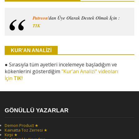
Patreon
'dan Üye Olarak Destek Olmak İçin :
TIK
KUR'AN ANALİZİ
●
Sırasıyla tüm ayetleri incelemeye başladığım ve
kökenlerini gösterdiğim
"Kur'an Analizi" videoları
İçin
TIK!
GÖNÜLLÜ YAZARLAR
Demon Product ★
Kainatta Toz Zerresi ★
Kirpi ★