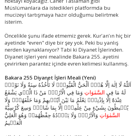
noktayı koyacağız. Caner Taslaman gibi
Müslümanlara da istedikleri platformda bu
mucizeyi tartışmaya hazır olduğumu belirtmek
isterim.
Öncelikle şunu ifade etmemiz gerek. Kur'an'ın hiç bir
ayetinde "evren" diye bir şey yok. Peki bu yanlış
nerden kaynaklanıyor? Tabi ki Diyanet İşlerinden.
Diyanet işleri yeni mealinde Bakara 255. ayetini
çevirirken parantez içinde evren kelimesi kullanmış.
Bakara 255 Diyanet İşleri Meali (Yeni)
اَللّٰهُ لَٓا اِلٰهَ اِلَّا هُوَۚ اَلْحَيُّ الْقَيُّومُۚ لَا تَأْخُذُهُ سِنَةٌ وَلَا نَوْمٌۜ
لَهُ مَا فِي
السَّمٰوَاتِ
وَمَا فِي الْاَرْضِۜ مَنْ ذَا الَّذ۪ي يَشْفَعُ
عِنْدَهُٓ اِلَّا بِاِذْنِه۪ۜ يَعْلَمُ مَا بَيْنَ اَيْد۪يهِمْ وَمَا خَلْفَهُمْۚ وَلَا
يُح۪يطُونَ بِشَيْءٍ مِنْ عِلْمِه۪ٓ اِلَّا بِمَا شَٓاءَۚ وَسِعَ كُرْسِيُّهُ
السَّمٰوَاتِ
وَالْاَرْضَۚ وَلَا يَؤُ۫دُهُ حِفْظُهُمَاۚ وَهُوَ الْعَلِيُّ
الْعَظ۪يمُ