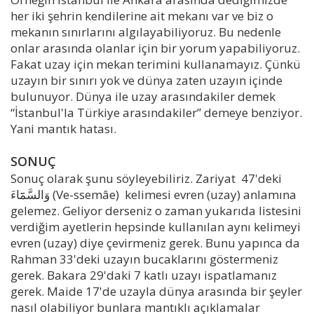
her iki şehrin kendilerine ait mekanı var ve biz o
mekanın sınırlarını algılayabiliyoruz. Bu nedenle
onlar arasında olanlar için bir yorum yapabiliyoruz.
Fakat uzay için mekan terimini kullanamayız. Çünkü
uzayın bir sınırı yok ve dünya zaten uzayın içinde
bulunuyor. Dünya ile uzay arasındakiler demek
“İstanbul'la Türkiye arasındakiler” demeye benziyor.
Yani mantık hatası.
SONUÇ
Sonuç olarak şunu söyleyebiliriz. Zariyat 47'deki
وَالسَّمَٓاءَ (Ve-ssemâe) kelimesi evren (uzay) anlamına
gelemez. Geliyor derseniz o zaman yukarıda listesini
verdiğim ayetlerin hepsinde kullanılan aynı kelimeyi
evren (uzay) diye çevirmeniz gerek. Bunu yapınca da
Rahman 33'deki uzayın bucaklarını göstermeniz
gerek. Bakara 29'daki 7 katlı uzayı ispatlamanız
gerek. Maide 17'de uzayla dünya arasında bir şeyler
nasıl olabiliyor bunlara mantıklı açıklamalar