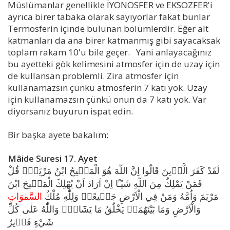
Müslümanlar genellikle İYONOSFER ve EKSOZFER'i
ayrıca birer tabaka olarak sayıyorlar fakat bunlar
Termosferin içinde bulunan bölümlerdir. Eğer alt
katmanları da ana birer katmanmış gibi sayacaksak
toplam rakam 10'u bile geçer. Yani anlayacağınız
bu ayetteki gök kelimesini atmosfer için de uzay için
de kullansan problemli. Zira atmosfer için
kullanamazsın çünkü atmosferin 7 katı yok. Uzay
için kullanamazsın çünkü onun da 7 katı yok. Var
diyorsanız buyurun ispat edin.
Bir başka ayete bakalım:
Mâide Suresi 17. Ayet
لَقَدْ كَفَرَ الَّذ۪ينَ قَالُٓوا اِنَّ اللّٰهَ هُوَ الْمَس۪يحُ ابْنُ مَرْيَمَۜ قُلْ
فَمَنْ يَمْلِكُ مِنَ اللّٰهِ شَيْـًٔا اِنْ اَرَادَ اَنْ يُهْلِكَ الْمَس۪يحَ ابْنَ
مَرْيَمَ وَاُمَّهُ وَمَنْ فِي الْاَرْضِ جَم۪يعًاۜ وَلِلّٰهِ مُلْكُ
السَّمٰوَاتِ
وَالْاَرْضِ وَمَا بَيْنَهُمَاۜ يَخْلُقُ مَا يَشَٓاءُۜ وَاللّٰهُ عَلٰى كُلِّ
شَيْءٍ قَد۪يرٌ