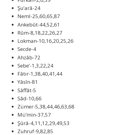
Şu’arâ-24
Neml-25,60,65,87
Ankebût-44,52,61
Rûm-8,18,22,26,27
Lokman-10,16,20,25,26
Secde-4
Ahzâb-72
Sebe’-1,3,22,24
Fâtır-1,38,40,41,44
Yâsîn-81
Sâffât-5
Sâd-10,66
Zümer-5,38,44,46,63,68
Mü’min-37,57
Şûrâ-4,11,12,29,49,53
Zuhruf-9,82,85