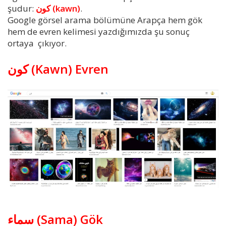
şudur:
كون (kawn)
.
Google görsel arama bölümüne Arapça hem gök
hem de evren kelimesi yazdığımızda şu sonuç
ortaya çıkıyor.
كون (Kawn) Evren
سماء (Sama) Gök