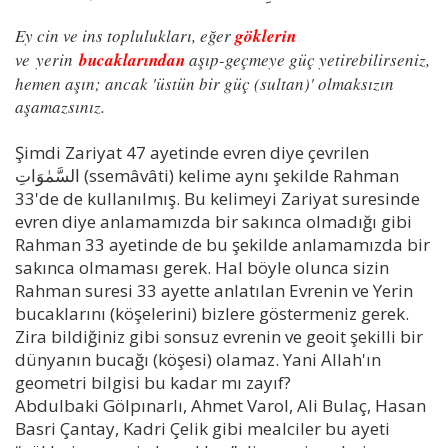
Ey cin ve ins toplulukları, eğer
göklerin
ve yerin
bucaklarından
aşıp-geçmeye güç yetirebilirseniz,
hemen aşın; ancak 'üstün bir güç (sultan)' olmaksızın
aşamazsınız.
Şimdi Zariyat 47 ayetinde evren diye çevrilen
السَّمٰوَاتِ (ssemâvâti) kelime aynı şekilde Rahman
33'de de kullanılmış. Bu kelimeyi Zariyat suresinde
evren diye anlamamızda bir sakınca olmadığı gibi
Rahman 33 ayetinde de bu şekilde anlamamızda bir
sakınca olmaması gerek. Hal böyle olunca sizin
Rahman suresi 33 ayette anlatılan Evrenin ve Yerin
bucaklarını (köşelerini) bizlere göstermeniz gerek.
Zira bildiğiniz gibi sonsuz evrenin ve geoit şekilli bir
dünyanın bucağı (köşesi) olamaz. Yani Allah'ın
geometri bilgisi bu kadar mı zayıf?
Abdulbaki Gölpınarlı, Ahmet Varol, Ali Bulaç, Hasan
Basri Çantay, Kadri Çelik gibi mealciler bu ayeti