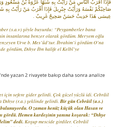
فَإِذَا أَقْرَبُ النَّاسِ مَنْ رَأَيْتُ بِهِ شَبَهًا عُرْوَةُ بْنُ مَسْعُودٍ وَرَأ
صَاحِبُكُمْ نَفْسَهُ وَرَأَيْتُ جِبْرِيلَ فَإِذَا أَقْرَبُ مَنْ رَأَيْتُ بِهِ شَبَهًا د
عِيسَى هَذَا حَدِيثٌ حَسَنٌ صَحِيحٌ غَرِيبٌ ‏.‏
amber (s.a.v) şöyle buyurdu: “Peygamberler bana
inin insanlarına benzer olarak gördüm. Meryem oğlu
benzeyen Urve b. Mes’ûd’tur. İbrahim’i gördüm O’na
nde gördüm, Dıhye İbn halife el Kelbî’ye
i'nde yazan 2 rivayete bakıp daha sonra analize
 için sefere gider gelirdi. Çok güzel yüzlü idi. Cebrâil
a Dıhye (r.a.) şeklinde gelirdi.
Bir gün Cebrâil (a.s.)
a bulunuyordu.
O zaman henüz küçük olan Hasan ve
lâmı gördü. Hemen kardeşinin yanına koşarak: “Dıhye
delim” dedi.
Koşup mescide girdiler. Cebrâil