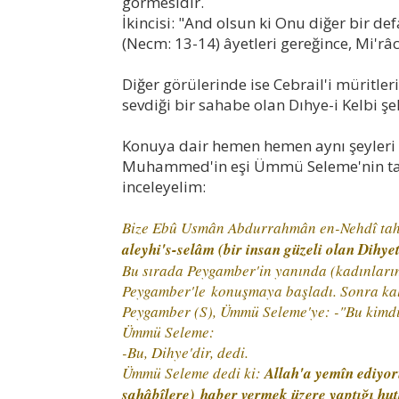
görmesidir.
İkincisi: "And olsun ki Onu diğer bir d
(Necm: 13-14) âyetleri gereğince, Mi'r
Diğer görülerinde ise Cebrail'i müritleri
sevdiği bir sahabe olan Dıhye-i Kelbi 
Konuya dair hemen hemen aynı şeyleri 
Muhammed'in eşi Ümmü Seleme'nin tanık
inceleyelim:
Bize Ebû Usmân Abdurrahmân en-Nehdî tahdî
aleyhi's-selâm (bir insan güzeli olan Dihye
Bu sırada Peygamber'in yanında (kadınları
Peygamber'le
konuşmaya başladı. Sonra kalk
Peygamber (S), Ümmü Seleme'ye: -"Bu kimd
Ümmü Seleme:
-Bu, Dihye'dir, dedi.
Ümmü Seleme dedi ki:
Allah'a yemîn ediyor
sahâbîlere)
haber vermek üzere yaptığı hutb