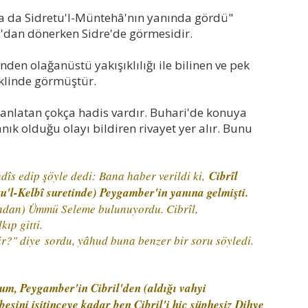
efa da Sidretu'l-Müntehâ'nın yanında gördü"
âc'dan dönerken Sidre'de görmesidir.
nden olağanüstü yakışıklılığı ile bilinen ve pek
şeklinde görmüştür.
anlatan çokça hadis vardır. Buhari'de konuya
 olduğu olayı bildiren rivayet yer alır. Bunu
s edip şöyle dedi: Bana haber verildi ki,
Cibrîl
tu'l-Kelbî suretinde) Peygamber'in yanına gelmişti.
ndan) Ümmü Seleme bulunuyordu. Cibrîl,
ıp gitti.
ir?" diye
sordu, yâhud buna benzer bir soru söyledi.
um, Peygamber'in Cibril'den (aldığı vahyi
esini işitinceye kadar ben Cibril'i hiç şüphesiz Dihye