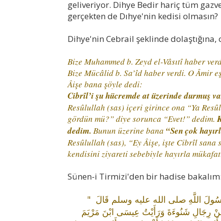
geliveriyor. Dihye Bedir hariç tüm gazv
gerçekten de Dıhye'nin kedisi olmasın?
Dihye'nin Cebrail şeklinde dolaştığına,
Bize Muhammed b. Zeyd el-Vâsıtî haber verdi
Bize Mücâlid b. Sa’îd haber verdi. O Âmir eş
Âişe bana şöyle dedi:
Cibrîl’i şu hücremde at üzerinde durmuş v
Resûlullah (sas) içeri girince ona “Ya Res
gördün mü?” diye sorunca “Evet!” dedim.
K
dedim.
Bunun üzerine bana
“Sen çok hayırlı
Resûlullah (sas), “Ey Âişe, işte Cibrîl san
kendisini ziyareti sebebiyle hayırla mükafa
Sünen-i Tirmizi'den bir hadise bakalım
ٍ، أَنَّ رَسُولَ اللَّهِ صلى الله عليه وسلم قَالَ ‏ "‏
مِنْ رِجَالِ شَنُوءَةَ وَرَأَيْتُ عِيسَى ابْنَ مَرْيَمَ