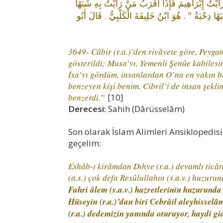
َيْتُ إِبْرَاهِيمَ فَإِذَا أَقْرَبُ مَنْ رَأَيْتُ بِهِ شَبَهًا
ِحْيَةُ ‏"‏ ‏.‏ هُوَ ابْنُ خَلِيفَةَ الْكَلْبِيُّ ‏.‏ قَالَ أَبُو
3649- Câbir (r.a.)’den rivâyete göre, Peyg
gösterildi; Musa’yı, Yemenli Şenûe kabiles
İsa’yı gördüm, insanlardan O’na en yakın 
benzeyen kişi benim. Cibril’i de insan şekli
benzerdi.”
[10]
Derecesi:
Sahih (Dârüsselâm)
Son olarak İslam Alimleri Ansiklopedis
geçelim:
Eshâb-ı kirâmdan Dıhye (r.a.) devamlı ticâret
(a.s.) çok defa Resûlullahın (s.a.v.) huzurun
Fahri âlem (s.a.v.) hazretlerinin huzurund
Hüseyin (r.a.)’dan biri Cebrâil aleyhisse
(r.a.) dedemizin yanında oturuyor, haydi gi