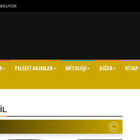
 BEKLİYOR
R
FELSEFİ AKIMLAR
MİTOLOJİ
DİĞER
KİTAP
İL