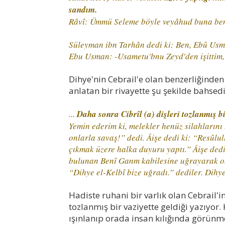
sandım.
Râvî: Ümmü Seleme böyle veyâhud buna benze
Süleyman ibn Tarhân dedi ki: Ben, Ebû Usmâ
Ebu Usman: -Usametu'bnu Zeyd'den işittim,
Dihye'nin Cebrail'e olan benzerliğinde
anlatan bir rivayette şu şekilde bahsedil
...
Daha sonra Cibrîl (a) dişleri tozlanmış bi
Yemin ederim ki, melekler henüz silahlarını
onlarla savaş!” dedi. Âişe dedi ki: “Resûlull
çıkmak üzere halka duyuru yaptı.” Âişe ded
bulunan Benî Ganm kabilesine uğrayarak on
“Dihye el-Kelbî bize uğradı.” dediler. Dihye
Hadiste ruhani bir varlık olan Cebrail'in
tozlanmış bir vaziyette geldiği yazıy
ışınlanıp orada insan kılığında görünm