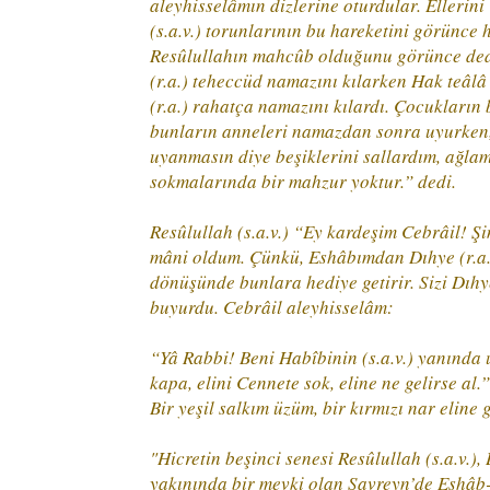
aleyhisselâmın dizlerine oturdular. Ellerin
(s.a.v.) torunlarının bu hareketini görünce 
Resûlullahın mahcûb olduğunu görünce dedi
(r.a.) teheccüd namazını kılarken Hak teâlâ
(r.a.) rahatça namazını kılardı. Çocukların
bunların anneleri namazdan sonra uyurken, 
uyanmasın diye beşiklerini sallardım, ağlam
sokmalarında bir mahzur yoktur.” dedi.
Resûlullah (s.a.v.) “Ey kardeşim Cebrâil! Şi
mâni oldum. Çünkü, Eshâbımdan Dıhye (r.a.) 
dönüşünde bunlara hediye getirir. Sizi Dıhy
buyurdu. Cebrâil aleyhisselâm:
“Yâ Rabbi! Beni Habîbinin (s.a.v.) yanında 
kapa, elini Cennete sok, eline ne gelirse al.”
Bir yeşil salkım üzüm, bir kırmızı nar eline g
"Hicretin beşinci senesi Resûlullah (s.a.v
yakınında bir mevki olan Savreyn’de Eshâb-