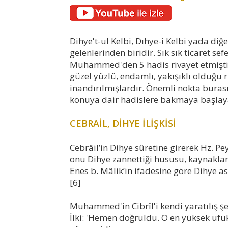
Dihye't-ul Kelbi, Dıhye-i Kelbi yada diğ
gelenlerinden biridir. Sık sık ticaret se
Muhammed'den 5 hadis rivayet etmiştir
güzel yüzlü, endamlı, yakışıklı olduğu r
inandırılmışlardır. Önemli nokta burası
konuya dair hadislere bakmaya başlay
CEBRAİL, DİHYE İLİŞKİSİ
Cebrâil’in Dihye sûretine girerek Hz. 
onu Dihye zannettiği hususu, kaynakları
Enes b. Mâlik’in ifadesine göre Dihye ash
[6]
Muhammed'in Cibrîl'i kendi yaratılış şek
İlki: 'Hemen doğruldu. O en yüksek ufuk