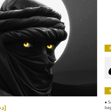
●
S
DIHYE'T-UL KELBİ [دحية الكلبي]
baş