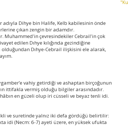
"Ku
er adıyla Dihye bin Halife, Kelb kabilesinin önde
ferlerine çıkan zengin bir adamdır.
. Muhammed'in çevresindekiler Cebrail'in çok
ivayet edilen Dıhye kılığında gezindiğine
 olduğundan Dıhye-Cebrail ilişkisini ele alarak,
ayım.
Peygamber’e vahiy getirdiği ve ashaptan birçoğunun
n ittifakla vermiş olduğu bilgiler arasındadır.
âbın en güzeli olup iri cüsseli ve beyaz tenli idi.
li ve suretinde yalnız iki defa gördüğü belirtilir:
ta idi (Necm: 6-7) ayeti üzere, en yüksek ufukta