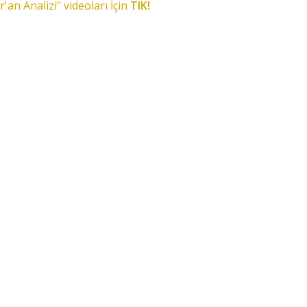
r'an Analizi" videoları İçin
TIK!