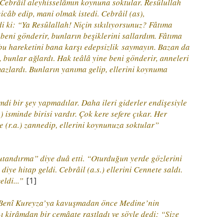
i Cebrâil aleyhisselâmın koynuna soktular. Resûlullah
hicâb edip, mani olmak istedi. Cebrâil (as),
 ki: “Ya Resûlallah! Niçin sıkılıyorsunuz? Fâtıma
 beni gönderir, bunların beşiklerini sallardım. Fâtıma
 bu hareketini bana karşı edepsizlik saymayın. Bazan da
bunlar ağlardı. Hak teâlâ yine beni gönderir, anneleri
azlardı. Bunların yanıma gelip, ellerini koynuma
mdi bir şey yapmadılar. Daha ileri giderler endişesiyle
isminde birisi vardır. Çok kere sefere çıkar. Her
e (r.a.) zannedip, ellerini koynunuza soktular”
utandırma” diye duâ etti. “Oturduğun yerde gözlerini
 diye hitap geldi. Cebrâil (a.s.) ellerini Cennete saldı.
eldi...”
[1]
.), Benî Kureyza’ya kavuşmadan önce Medine’nin
ı kirâmdan bir cemâate rastladı ve şöyle dedi: “Size