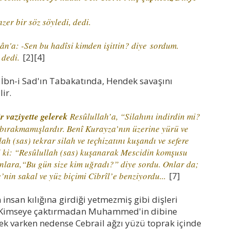
r bir söz söyledi, dedi.
n'a: -Sen bu hadîsi kimden işittin? diye
sordum.
 dedi.
[2][4]
n İbn-i Sad'ın Tabakatında, Hendek savaşını
ir.
r vaziyette gelerek
Resûlullah’a, “Silahını indirdin mi?
 bırakmamışlardır. Benî Kurayza’nın üzerine yürü ve
ah (sas) tekrar silah ve teçhizatını kuşandı ve sefere
i ki: “Resûlullah (sas) kuşanarak Mescidin komşusu
lara,“Bu gün size kim uğradı?” diye sordu. Onlar da;
’nin sakal ve yüz biçimi Cibrîl’e benziyordu...
[7]
 insan kılığına girdiği yetmezmiş gibi dişleri
or. Kimseye çaktırmadan Muhammed'in dibine
ek varken nedense Cebrail ağzı yüzü toprak içinde