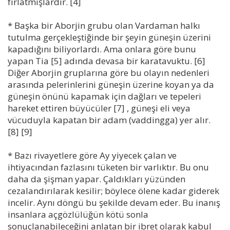
fırlatmışlardır. [4]
* Başka bir Aborjin grubu olan Vardaman halkı
tutulma gerçekleştiğinde bir şeyin güneşin üzerini
kapadığını biliyorlardı. Ama onlara göre bunu
yapan Tia [5] adında devasa bir karatavuktu. [6]
Diğer Aborjin gruplarına göre bu olayın nedenleri
arasında pelerinlerini güneşin üzerine koyan ya da
güneşin önünü kapamak için dağları ve tepeleri
hareket ettiren büyücüler [7] , güneşi eli veya
vücuduyla kapatan bir adam (vaddingga) yer alır.
[8] [9]
* Bazı rivayetlere göre Ay yiyecek çalan ve
ihtiyacından fazlasını tüketen bir varlıktır. Bu onu
daha da şişman yapar. Çaldıkları yüzünden
cezalandırılarak kesilir; böylece ölene kadar giderek
incelir. Aynı döngü bu şekilde devam eder. Bu inanış
insanlara açgözlülüğün kötü sonla
sonuçlanabileceğini anlatan bir ibret olarak kabul