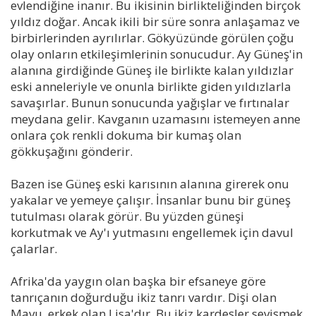
evlendiğine inanır. Bu ikisinin birlikteliğinden birçok
yıldız doğar. Ancak ikili bir süre sonra anlaşamaz ve
birbirlerinden ayrılırlar. Gökyüzünde görülen çoğu
olay onların etkileşimlerinin sonucudur. Ay Güneş'in
alanına girdiğinde Güneş ile birlikte kalan yıldızlar
eski anneleriyle ve onunla birlikte giden yıldızlarla
savaşırlar. Bunun sonucunda yağışlar ve fırtınalar
meydana gelir. Kavganın uzamasını istemeyen anne
onlara çok renkli dokuma bir kumaş olan
gökkuşağını gönderir.
Bazen ise Güneş eski karısının alanına girerek onu
yakalar ve yemeye çalışır. İnsanlar bunu bir güneş
tutulması olarak görür. Bu yüzden güneşi
korkutmak ve Ay'ı yutmasını engellemek için davul
çalarlar.
Afrika'da yaygın olan başka bir efsaneye göre
tanrıçanın doğurduğu ikiz tanrı vardır. Dişi olan
Mavu, erkek olan Lisa'dır. Bu ikiz kardeşler sevişmek