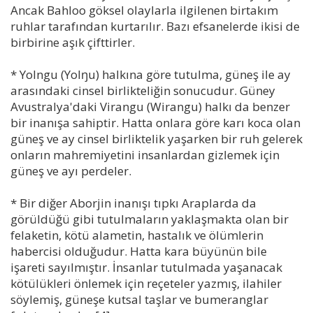
Ancak Bahloo göksel olaylarla ilgilenen birtakım
ruhlar tarafından kurtarılır. Bazı efsanelerde ikisi de
birbirine aşık çifttirler.
* Yolngu (Yolŋu) halkına göre tutulma, güneş ile ay
arasındaki cinsel birlikteliğin sonucudur. Güney
Avustralya'daki Virangu (Wirangu) halkı da benzer
bir inanışa sahiptir. Hatta onlara göre karı koca olan
güneş ve ay cinsel birliktelik yaşarken bir ruh gelerek
onların mahremiyetini insanlardan gizlemek için
güneş ve ayı perdeler.
* Bir diğer Aborjin inanışı tıpkı Araplarda da
görüldüğü gibi tutulmaların yaklaşmakta olan bir
felaketin, kötü alametin, hastalık ve ölümlerin
habercisi olduğudur. Hatta kara büyünün bile
işareti sayılmıştır. İnsanlar tutulmada yaşanacak
kötülükleri önlemek için reçeteler yazmış, ilahiler
söylemiş, güneşe kutsal taşlar ve bumeranglar