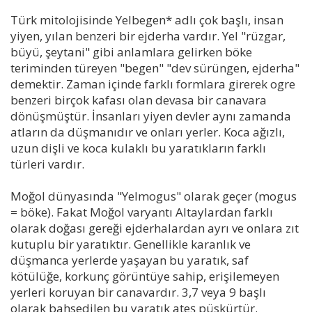
Türk mitolojisinde Yelbegen* adlı çok başlı, insan
yiyen, yılan benzeri bir ejderha vardır. Yel "rüzgar,
büyü, şeytani" gibi anlamlara gelirken böke
teriminden türeyen "begen" "dev sürüngen, ejderha"
demektir. Zaman içinde farklı formlara girerek ogre
benzeri birçok kafası olan devasa bir canavara
dönüşmüştür. İnsanları yiyen devler aynı zamanda
atların da düşmanıdır ve onları yerler. Koca ağızlı,
uzun dişli ve koca kulaklı bu yaratıkların farklı
türleri vardır.
Moğol dünyasında "Yelmogus" olarak geçer (mogus
= böke). Fakat Moğol varyantı Altaylardan farklı
olarak doğası gereği ejderhalardan ayrı ve onlara zıt
kutuplu bir yaratıktır. Genellikle karanlık ve
düşmanca yerlerde yaşayan bu yaratık, saf
kötülüğe, korkunç görüntüye sahip, erişilemeyen
yerleri koruyan bir canavardır. 3,7 veya 9 başlı
olarak bahsedilen bu yaratık ateş püskürtür.