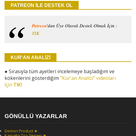
PATREON İLE DESTEK OL
Patreon
'dan Üye Olarak Destek Olmak İçin :
TIK
KUR'AN ANALİZİ
●
Sırasıyla tüm ayetleri incelemeye başladığım ve
kökenlerini gösterdiğim
"Kur'an Analizi" videoları
İçin
TIK!
GÖNÜLLÜ YAZARLAR
Demon Product ★
Kainatta Toz Zerresi ★