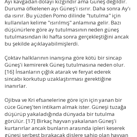
Ayı kavgadan dolayı kızgındır ama Güneş değildir.
Duruma öfkelenen ayı Güneş'i ısırır. Daha sonra Ay'ı
da ısırır. Bu yüzden Pomo dilinde "tutulma" için
kullanılan kelime "ısırılmış" anlamına gelir. Bazı
düşünürlere göre ay tutulmasının neden güneş
tutulmasından iki hafta sonra gerçekleştiğini ancak
bu şekilde açıklayabilmişlerdi.
Çoktav halklarının inanışına göre kötü bir sincap
Güneş'i kemirerek Güneş tutulmasına neden olur.
[16] İnsanların çığlık atarak ve feryat ederek
sincabı korkutup uzaklaştırması gerektiğine
inanırlar.
Ojibva ve Kri efsanelerine göre için için yanan bir
cüce Güneş'ten intikam almak ister. Güneşi tuzağa
düşürüp yakaladığında dünyada bir tutulma
görülür. [17] Birkaç hayvan yakalanan Güneş'i
kurtarırlar ancak bunların arasında ipleri keserek
güneşi serbest bırakacak dişlere sahip olan hayvan