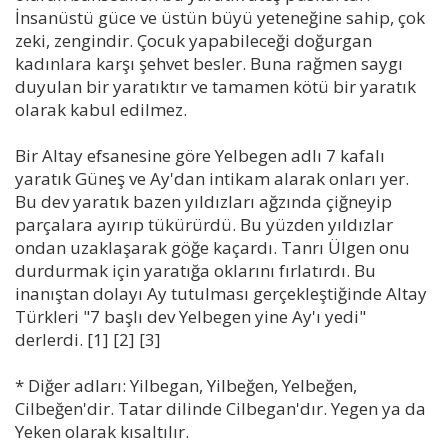
İnsanüstü güce ve üstün büyü yeteneğine sahip, çok
zeki, zengindir. Çocuk yapabileceği doğurgan
kadınlara karşı şehvet besler. Buna rağmen saygı
duyulan bir yaratıktır ve tamamen kötü bir yaratık
olarak kabul edilmez.
Bir Altay efsanesine göre Yelbegen adlı 7 kafalı
yaratık Güneş ve Ay'dan intikam alarak onları yer.
Bu dev yaratık bazen yıldızları ağzında çiğneyip
parçalara ayırıp tükürürdü. Bu yüzden yıldızlar
ondan uzaklaşarak göğe kaçardı. Tanrı Ülgen onu
durdurmak için yaratığa oklarını fırlatırdı. Bu
inanıştan dolayı Ay tutulması gerçekleştiğinde Altay
Türkleri "7 başlı dev Yelbegen yine Ay'ı yedi"
derlerdi. [1] [2] [3]
* Diğer adları: Yilbegan, Yilbeğen, Yelbeğen,
Cilbeğen'dir. Tatar dilinde Cilbegan'dır. Yegen ya da
Yeken olarak kısaltılır.