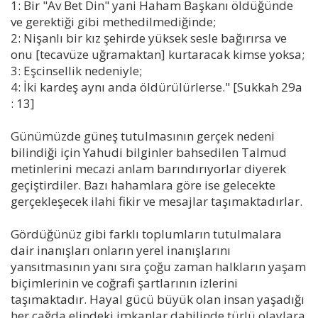
1: Bir "Av Bet Din" yani Haham Başkanı öldüğünde
ve gerektiği gibi methedilmediğinde;
2: Nişanlı bir kız şehirde yüksek sesle bağırırsa ve
onu [tecavüze uğramaktan] kurtaracak kimse yoksa;
3: Eşcinsellik nedeniyle;
4: İki kardeş aynı anda öldürülürlerse." [Sukkah 29a
: 13]
Günümüzde güneş tutulmasının gerçek nedeni
bilindiği için Yahudi bilginler bahsedilen Talmud
metinlerini mecazi anlam barındırıyorlar diyerek
geçiştirdiler. Bazı hahamlara göre ise gelecekte
gerçekleşecek ilahi fikir ve mesajlar taşımaktadırlar.
Gördüğünüz gibi farklı toplumların tutulmalara
dair inanışları onların yerel inanışlarını
yansıtmasının yanı sıra çoğu zaman halkların yaşam
biçimlerinin ve coğrafi şartlarının izlerini
taşımaktadır. Hayal gücü büyük olan insan yaşadığı
her çağda elindeki imkanlar dahilinde türlü olaylara