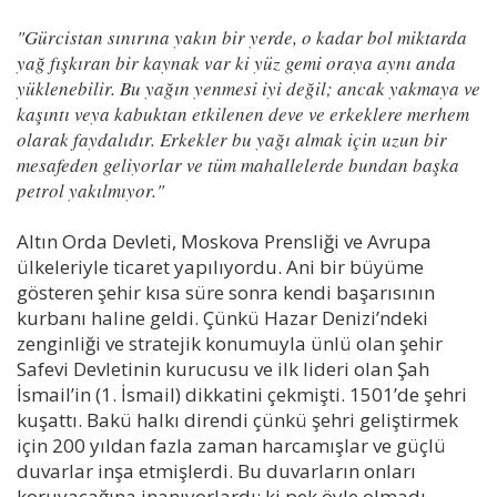
"Gürcistan sınırına yakın bir yerde, o kadar bol miktarda
yağ fışkıran bir kaynak var ki yüz gemi oraya aynı anda
yüklenebilir. Bu yağın yenmesi iyi değil; ancak yakmaya ve
kaşıntı veya kabuktan etkilenen deve ve erkeklere merhem
olarak faydalıdır. Erkekler bu yağı almak için uzun bir
mesafeden geliyorlar ve tüm mahallelerde bundan başka
petrol yakılmıyor."
Altın Orda Devleti, Moskova Prensliği ve Avrupa
ülkeleriyle ticaret yapılıyordu. Ani bir büyüme
gösteren şehir kısa süre sonra kendi başarısının
kurbanı haline geldi. Çünkü Hazar Denizi’ndeki
zenginliği ve stratejik konumuyla ünlü olan şehir
Safevi Devletinin kurucusu ve ilk lideri olan Şah
İsmail’in (1. İsmail) dikkatini çekmişti. 1501’de şehri
kuşattı. Bakü halkı direndi çünkü şehri geliştirmek
için 200 yıldan fazla zaman harcamışlar ve güçlü
duvarlar inşa etmişlerdi. Bu duvarların onları
koruyacağına inanıyorlardı; ki pek öyle olmadı.