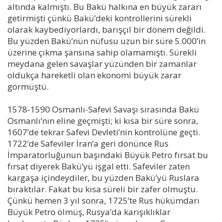
altında kalmıştı. Bu Bakü halkına en büyük zararı
getirmişti çünkü Bakü’deki kontrollerini sürekli
olarak kaybediyorlardı, barışçıl bir dönem değildi.
Bu yüzden Bakü’nün nüfusu uzun bir süre 5.000’in
üzerine çıkma şansına sahip olamamıştı. Sürekli
meydana gelen savaşlar yüzünden bir zamanlar
oldukça hareketli olan ekonomi büyük zarar
görmüştü.
1578-1590 Osmanlı-Safevi Savaşı sırasında Bakü
Osmanlı’nın eline geçmişti; ki kısa bir süre sonra,
1607’de tekrar Safevi Devleti’nin kontrolüne geçti.
1722’de Safeviler İran’a geri dönünce Rus
İmparatorluğunun başındaki Büyük Petro fırsat bu
fırsat diyerek Bakü’yü işgal etti. Safeviler zaten
kargaşa içindeydiler, bu yüzden Bakü’yü Ruslara
bıraktılar. Fakat bu kısa süreli bir zafer olmuştu.
Çünkü hemen 3 yıl sonra, 1725’te Rus hükümdarı
Büyük Petro ölmüş, Rusya’da karışıklıklar