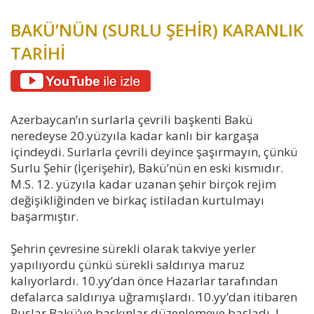
BAKÜ’NÜN (SURLU ŞEHİR) KARANLIK
TARİHİ
Azerbaycan’ın surlarla çevrili başkenti Bakü
neredeyse 20.yüzyıla kadar kanlı bir kargaşa
içindeydi. Surlarla çevrili deyince şaşırmayın, çünkü
Surlu Şehir (İçerişehir), Bakü’nün en eski kısmıdır.
M.S. 12. yüzyıla kadar uzanan şehir birçok rejim
değişikliğinden ve birkaç istiladan kurtulmayı
başarmıştır.
Şehrin çevresine sürekli olarak takviye yerler
yapılıyordu çünkü sürekli saldırıya maruz
kalıyorlardı. 10.yy’dan önce Hazarlar tarafından
defalarca saldırıya uğramışlardı. 10.yy’dan itibaren
Ruslar Bakü’ye baskınlar düzenlemeye başladı. I.