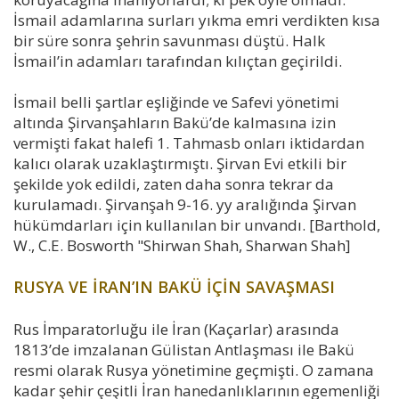
İsmail adamlarına surları yıkma emri verdikten kısa
bir süre sonra şehrin savunması düştü. Halk
İsmail’in adamları tarafından kılıçtan geçirildi.
İsmail belli şartlar eşliğinde ve Safevi yönetimi
altında Şirvanşahların Bakü’de kalmasına izin
vermişti fakat halefi 1. Tahmasb onları iktidardan
kalıcı olarak uzaklaştırmıştı. Şirvan Evi etkili bir
şekilde yok edildi, zaten daha sonra tekrar da
kurulamadı. Şirvanşah 9-16. yy aralığında Şirvan
hükümdarları için kullanılan bir unvandı. [Barthold,
W., C.E. Bosworth "Shirwan Shah, Sharwan Shah]
RUSYA VE İRAN’IN BAKÜ İÇİN SAVAŞMASI
Rus İmparatorluğu ile İran (Kaçarlar) arasında
1813’de imzalanan Gülistan Antlaşması ile Bakü
resmi olarak Rusya yönetimine geçmişti. O zamana
kadar şehir çeşitli İran hanedanlıklarının egemenliği