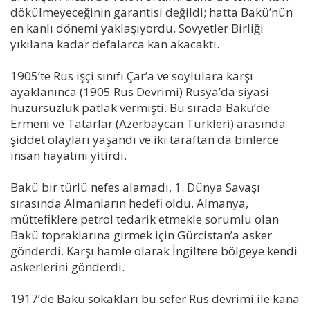
dökülmeyeceğinin garantisi değildi; hatta Bakü’nün
en kanlı dönemi yaklaşıyordu. Sovyetler Birliği
yıkılana kadar defalarca kan akacaktı.
1905’te Rus işçi sınıfı Çar’a ve soylulara karşı
ayaklanınca (1905 Rus Devrimi) Rusya’da siyasi
huzursuzluk patlak vermişti. Bu sırada Bakü’de
Ermeni ve Tatarlar (Azerbaycan Türkleri) arasında
şiddet olayları yaşandı ve iki taraftan da binlerce
insan hayatını yitirdi.
Bakü bir türlü nefes alamadı, 1. Dünya Savaşı
sırasında Almanların hedefi oldu. Almanya,
müttefiklere petrol tedarik etmekle sorumlu olan
Bakü topraklarına girmek için Gürcistan’a asker
gönderdi. Karşı hamle olarak İngiltere bölgeye kendi
askerlerini gönderdi.
1917’de Bakü sokakları bu sefer Rus devrimi ile kana