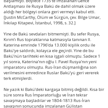
başlamıştı. Böylece 1735’te imzalanan Gence
Antlaşması ile Rusya Bakü de dahil olmak üzere
aldığı her bölgeyi onlara geri vermeyi kabul etti.
[Justin McCarthy, Ölüm ve Sürgün, çev. Bilge Umar,
İnkılap Kitapevi, İstanbul, 1998, s. 32.]
Yine de Bakü sevdaları bitmemişti. Bu sefer Rusya,
Kırım’ı Rus topraklarına katmasıyla tanınan II.
Katerina emrinde 1796’da 13.000 kişilik ordu ile
Bakü’ye saldırdı, kolayca ele geçirdi. Yine de bu
Bakü’nün tarihteki en kısa işgali olmuştu. Sadece 1
yıl sonra, Katerina’nın oğlu I. Pavel Rusya’nın yeni
imparatoru olmuştu. Rus-İran düşmanlığına son
verilmesini emredince Ruslar Bakü’yü geri vererek
terk etmişlerdi.
Ne yazık ki Bakü’deki kargaşa bitmiş değildi. Kısa bir
süre sonra Rus İmparatorluğu ve İran tekrar
savaşmaya başladılar ve 1804-1813 Rus-İran
savaşının sonucunda imzalanan Gülistan