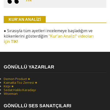
KUR'AN ANALİZİ
●
Sırasıyla tüm ayetleri incelemeye başladığım ve
kökenlerini gösterdiğim
"Kur'an Analizi" videoları
İçin
TIK!
GÖNÜLLÜ YAZARLAR
Demon Product ★
Kainatta Toz Zerresi ★
Kirpi ★
Sedat Hakkı Karadayı
Wiseman
GÖNÜLLÜ SES SANATÇILARI