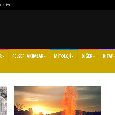
 BEKLİYOR
R
FELSEFİ AKIMLAR
MİTOLOJİ
DİĞER
KİTAP