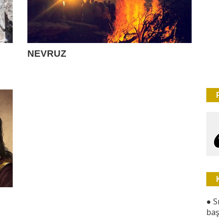
NEVRUZ
●
S
baş