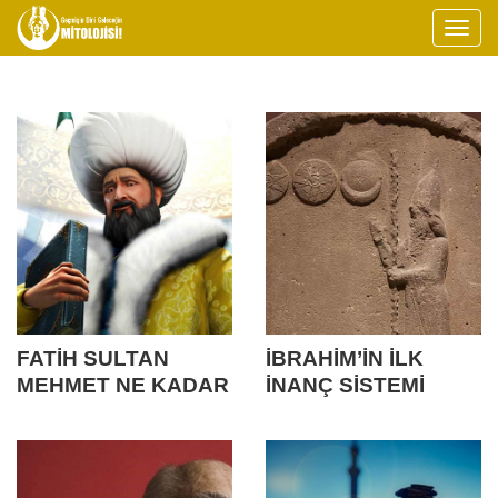
FATİH SULTAN
İBRAHİM’İN İLK
MEHMET NE KADAR
İNANÇ SİSTEMİ
İYİ BİR DEVLET
“SABİÎLİK”
ADAMIYDI?