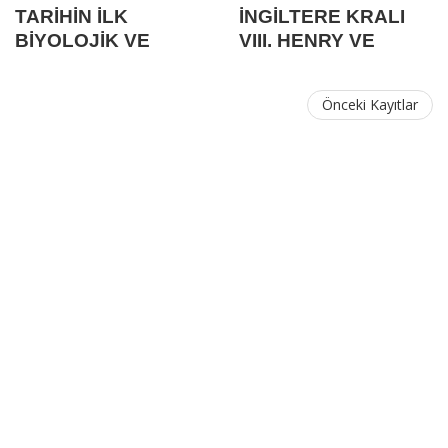
TARİHİN İLK
İNGİLTERE KRALI
BİYOLOJİK VE
VIII. HENRY VE
KİMYASAL
ANGLİKAN KİLİSESİ
SAVAŞLARI
Önceki Kayıtlar