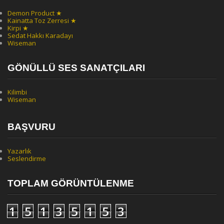
Demon Product ★
Kainatta Toz Zerresi ★
Kirpi ★
Sedat Hakkı Karadayı
Wiseman
GÖNÜLLÜ SES SANATÇILARI
Kilimbi
Wiseman
BAŞVURU
Yazarlık
Seslendirme
TOPLAM GÖRÜNTÜLENME
1
5
1
3
5
1
5
3