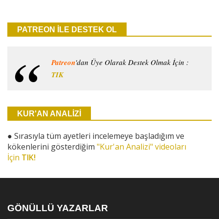
PATREON İLE DESTEK OL
Patreon
'dan Üye Olarak Destek Olmak İçin :
TIK
KUR'AN ANALİZİ
●
Sırasıyla tüm ayetleri incelemeye başladığım ve
kökenlerini gösterdiğim
"Kur'an Analizi" videoları
İçin
TIK!
GÖNÜLLÜ YAZARLAR