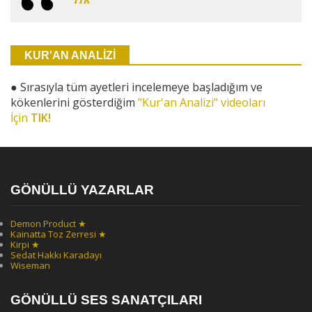
KUR'AN ANALİZİ
●
Sırasıyla tüm ayetleri incelemeye başladığım ve
kökenlerini gösterdiğim
"Kur'an Analizi" videoları
İçin
TIK!
GÖNÜLLÜ YAZARLAR
Demon Product ★
Kainatta Toz Zerresi ★
Kirpi ★
Sedat Hakkı Karadayı
Wiseman
GÖNÜLLÜ SES SANATÇILARI