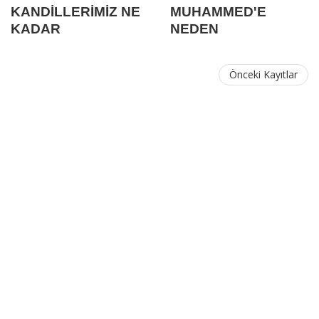
KANDİLLERİMİZ NE
MUHAMMED'E
KADAR
NEDEN
MÜSLÜMAN?
YAZDIRMADILAR?
(Kırtas Olayı)
Önceki Kayıtlar