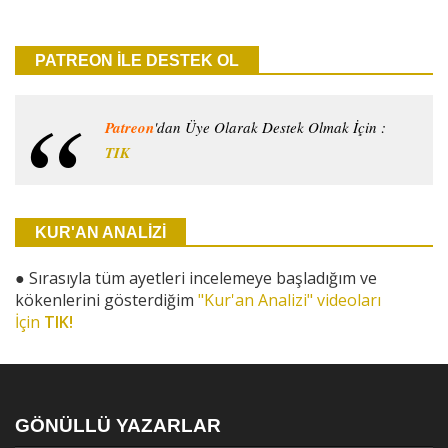
PATREON İLE DESTEK OL
Patreon
'dan Üye Olarak Destek Olmak İçin :
TIK
KUR'AN ANALİZİ
●
Sırasıyla tüm ayetleri incelemeye başladığım ve
kökenlerini gösterdiğim
"Kur'an Analizi" videoları
İçin
TIK!
GÖNÜLLÜ YAZARLAR