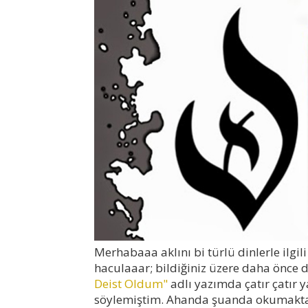
M
erhabaaa aklını bi türlü dinlerle il
haculaaar; bildiğiniz üzere daha önce 
Deist Oldum"
adlı yazımda çatır çatır 
söylemiştim. Ahanda şuanda okumakta