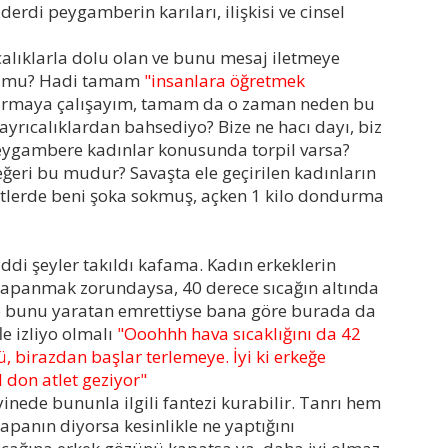
derdi peygamberin karıları, ilişkisi ve cinsel
ıcalıklarla dolu olan ve bunu mesaj iletmeye
lur mu? Hadi tamam
"insanlara öğretmek
dırmaya çalışayım, tamam da o zaman neden bu
yrıcalıklardan bahsediyo? Bize ne hacı dayı, biz
 peygambere kadınlar konusunda torpil varsa?
eğeri bu mudur? Savaşta ele geçirilen kadınların
yetlerde beni şoka sokmuş, açken 1 kilo dondurma
di şeyler takıldı kafama. Kadın erkeklerin
 kapanmak zorundaysa, 40 derece sıcağın altında
e bunu yaratan emrettiyse bana göre burada da
fle izliyo olmalı
"Ooohhh hava sıcaklığını da 42
 birazdan başlar terlemeye. İyi ki erkeğe
don atlet geziyor"
yinede bununla ilgili fantezi kurabilir. Tanrı hem
panın diyorsa kesinlikle ne yaptığını