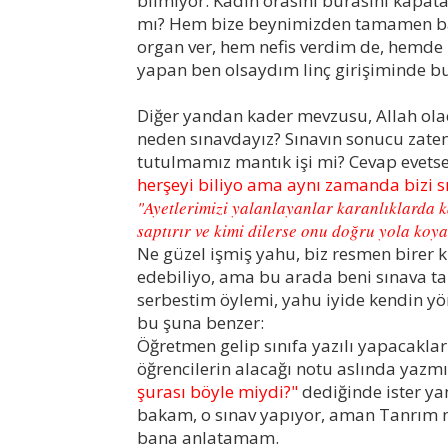
bilmiyor.
Kadın orasını burasını kapat
mı? Hem bize beynimizden tamamen bağım
organ ver, hem nefis verdim de, hemde
yapan ben olsaydım linç girişiminde 
Diğer yandan kader mevzusu, Allah olac
neden sınavdayız? Sınavın sonucu zaten
tutulmamız mantık işi mi? Cevap evetse
herşeyi biliyo ama aynı zamanda bizi s
"
Ayetlerimizi yalanlayanlar karanlıklarda ka
saptırır ve kimi dilerse onu doğru yola koya
Ne güzel işmiş yahu, biz resmen birer ku
edebiliyo, ama bu arada beni sınava t
serbestim öylemi, yahu iyide kendin yön
bu şuna benzer:
Öğretmen gelip sınıfa yazılı yapacaklar
öğrencilerin alacağı notu aslında yazmış
şurası böyle miydi?"
dediğinde ister yan
bakam, o sınav yapıyor, aman Tanrım ne
bana anlatamam.