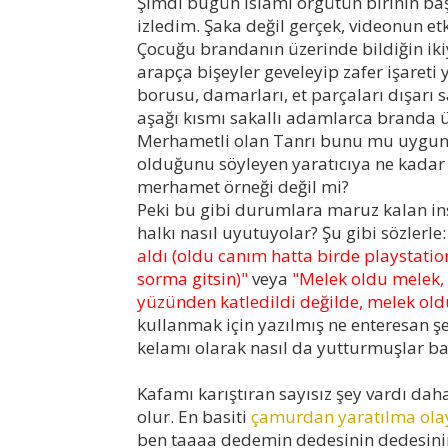
Şimdi bugün islami örgütün birinin baş
izledim. Şaka değil gerçek, videonun et
Çocuğu brandanın üzerinde bildiğin ikiy
arapça bişeyler geveleyip zafer işaret
borusu, damarları, et parçaları dışarı 
aşağı kısmı sakallı adamlarca branda ü
Merhametli olan Tanrı bunu mu uygun
olduğunu söyleyen yaratıcıya ne kadar 
merhamet örneği değil mi?
Peki bu gibi durumlara maruz kalan ins
halkı nasıl uyutuyolar? Şu gibi sözlerle
aldı (oldu canım hatta birde playstation
sorma gitsin)"
veya
"Melek oldu melek, 
yüzünden katledildi değilde, melek oldu
kullanmak için yazılmış ne enteresan şe
kelamı olarak nasıl da yutturmuşlar ba
Kafamı karıştıran sayısız şey vardı da
olur. En basiti
çamurdan yaratılma ola
ben taaaa dedemin dedesinin dedesinin