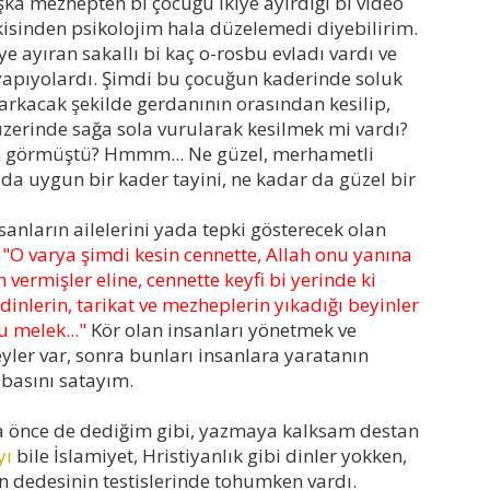
ka mezhepten bi çocuğu ikiye ayırdığı bi video
kisinden psikolojim hala düzelemedi diyebilirim.
e ayıran sakallı bi kaç o-rosbu evladı vardı ve
i yapıyolardı. Şimdi bu çocuğun kaderinde soluk
sarkacak şekilde gerdanının orasından kesilip,
zerinde sağa sola vurularak kesilmek mi vardı?
 görmüştü? Hmmm... Ne güzel, merhametli
da uygun bir kader tayini, ne kadar da güzel bir
anların ailelerini yada tepki gösterecek olan
:
"O varya şimdi kesin cennette, Allah onu yanına
 vermişler eline, cennette keyfi bi yerinde ki
dinlerin, tarikat ve mezheplerin yıkadığı beyinler
 melek..."
Kör olan insanları yönetmek ve
yler var, sonra bunları insanlara yaratanın
basını satayım.
ha önce de dediğim gibi, yazmaya kalksam destan
yı
bile İslamiyet, Hristiyanlık gibi dinler yokken,
 dedesinin testislerinde tohumken vardı.