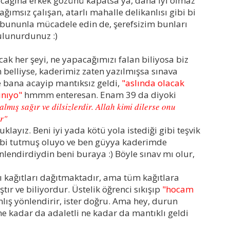
acağına erkek gözünü kapatsa ya, daha iyi olmaz
sız çalışan, atarlı mahalle delikanlısı gibi bi
 bununla mücadele edin de, şerefsizim bunları
bulunurdunuz
:)
ak her şeyi, ne yapacağımızı falan biliyosa biz
 belliyse, kaderimiz zaten yazılmışsa sınava
 bana acayip mantıksız geldi,
"aslında olacak
ınıyo"
hmmm enteresan. Enam 39 da diyoki
lmış sağır ve dilsizlerdir. Allah kimi dilerse onu
r"
klayız. Beni iyi yada kötü yola istediği gibi teşvik
abi tutmuş oluyo ve ben güyya kaderimde
lendirdiydin beni buraya :) Böyle sınav mı olur,
ı kağıtları dağıtmaktadır, ama tüm kağıtlara
tır ve biliyordur. Üstelik öğrenci sıkışıp
"hocam
lış yönlendirir, ister doğru. Ama hey, durun
 kadar da adaletli ne kadar da mantıklı geldi