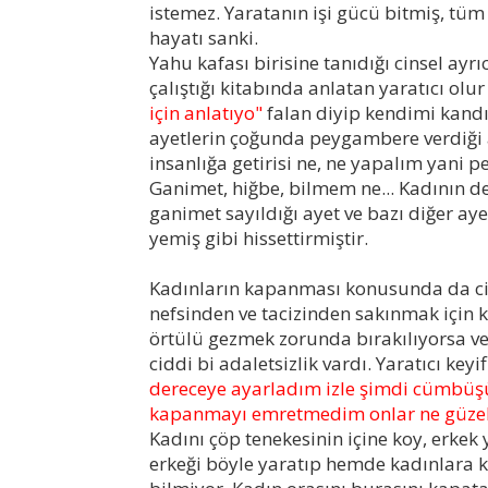
istemez.
Yaratanın işi gücü bitmiş, tüm 
hayatı sanki.
Yahu kafası birisine tanıdığı cinsel ayr
çalıştığı kitabında anlatan yaratıcı o
için anlatıyo"
falan diyip kendimi kan
ayetlerin çoğunda peygambere verdiği a
insanlığa getirisi ne, ne yapalım yani
Ganimet, hiğbe, bilmem ne... Kadının d
ganimet sayıldığı ayet ve bazı diğer a
yemiş gibi hissettirmiştir.
Kadınların kapanması konusunda da cid
nefsinden ve tacizinden sakınmak için
örtülü gezmek zorunda bırakılıyorsa v
ciddi bi adaletsizlik vardı. Yaratıcı keyi
dereceye ayarladım izle şimdi cümbüşü,
kapanmayı emretmedim onlar ne güzel 
Kadını çöp tenekesinin içine koy, erkek 
erkeği böyle yaratıp hemde kadınlara ka