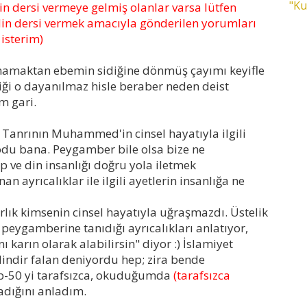
"Ku
din dersi vermeye gelmiş olanlar varsa lütfen
in dersi vermek amacıyla gönderilen yorumları
isterim)
ynamaktan ebemin sidiğine dönmüş çayımı keyifle
ği o dayanılmaz hisle beraber neden deist
 gari.
i Tanrının Muhammed'in cinsel hayatıyla ilgili
odu bana. Peygamber bile olsa bize ne
p ve din insanlığı doğru yola iletmek
ayrıcalıklar ile ilgili ayetlerin insanlığa ne
ık kimsenin cinsel hayatıyla uğraşmazdı. Üstelik
 peygamberine tanıdığı ayrıcalıkları anlatıyor,
karın olarak alabilirsin" diyor :) İslamiyet
 dindir falan deniyordu hep; zira bende
b-50 yi tarafsızca, okuduğumda
(tarafsızca
adığını anladım.