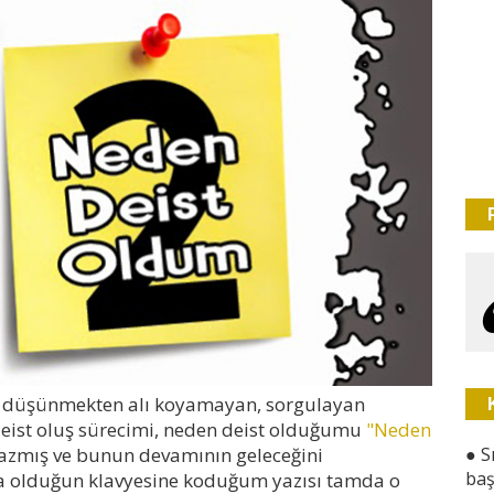
gili düşünmekten alı koyamayan, sorgulayan
deist oluş sürecimi, neden deist olduğumu
"Neden
●
S
yazmış ve bunun devamının geleceğini
baş
 olduğun klavyesine koduğum yazısı tamda o