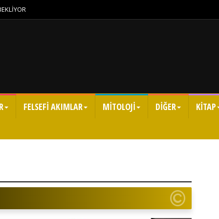
 BEKLİYOR
R
FELSEFİ AKIMLAR
MİTOLOJİ
DİĞER
KİTAP