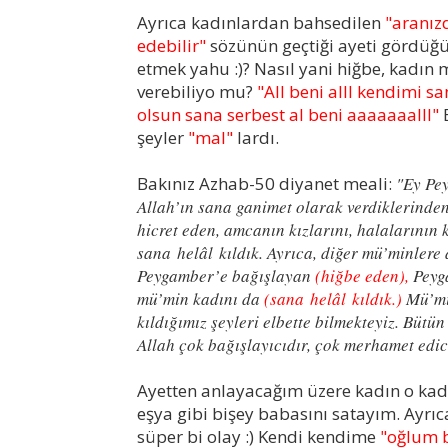
Ayrıca kadınlardan bahsedilen
"aranız
edebilir"
sözünün geçtiği ayeti gördü
etmek yahu :)? Nasıl yani hiğbe, kadın m
verebiliyo mu?
"All beni alll kendimi s
olsun sana serbest al beni aaaaaaalll"
B
şeyler
"mal"
lardı.
Bakınız Azhab-50 diyanet meali:
"Ey Pey
Allah’ın sana ganimet olarak verdiklerinden
hicret eden, amcanın kızlarını, halalarının kı
sana helâl kıldık. Ayrıca, diğer mü’minlere
Peygamber’e bağışlayan
(hiğbe eden),
Peyga
mü’min kadını da
(sana helâl kıldık.)
Mü’min
kıldığımız şeyleri elbette bilmekteyiz. Bütü
Allah çok bağışlayıcıdır, çok merhamet edic
Ayetten anlayacağım üzere kadın o kadar
eşya gibi bişey babasını satayım. Ayrıc
süper bi olay :)
Kendi kendime
"oğlum b