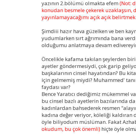
yazının 2.bölümü olmakta efem
(Not: 
konudan besmele çekerek uzaklaşsın, d
yayınlamayacağımı açık açık belirtmek 
Şimdiii hazır hava güzelken ve ben ka
yudumlarken sırt ağrımında bana verdi
olduğumu anlatmaya devam edivereyim
Öncelikle kafama takılan şeylerden bir
ayetler göndermesiydi, çok garip geliy
başkalarının cinsel hayatından? Bu kita
için gelmemiş miydi? Muhammed' tanınan 
faydası var?
Bence Yaratıcı dediğimiz mükemmel varl
bu cinsel bazlı ayetlerin bazılarında da
kadınlardan bahsederek resmen "alayını 
kadına değer veriyor, köleliği kaldıran
öyle biliyodum müslüman. Fakat Azha
okudum, bu çok önemli)
hiçte öyle olm