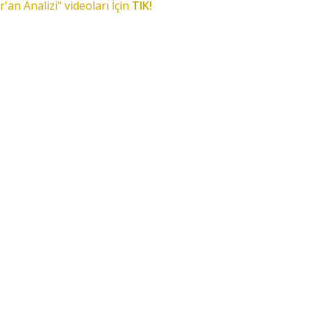
r'an Analizi" videoları İçin
TIK!