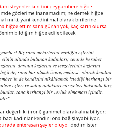
dan isteyenler kendini peygambere hiğbe
ğümde gözlerime inanamadım; ne demek hiğbe
al mı ki, yani kendini mal olarak birilerine
ana hiğbe ettim sana günah yok, kaç karın olursa
enim bildiğim hiğbe edilebilecek
gamber! Biz sana mehirlerini verdiğin eşlerini,
 elinin altında bulunan kadınları; seninle beraber
zlarını, dayının kızlarını ve teyzelerinin kızlarını
 değil de, sana has olmak üzere, mehirsiz olarak kendini
mber’in de kendisini nikâhlamak istediği herhangi bir
lere eşleri ve sahip oldukları cariyeleri hakkında farz
n bunlar, sana herhangi bir zorluk olmaması içindir.
idir"
 değerli ki (ironi) ganimet olarak alınabiliyor;
a bazı kadınlar kendini ona bağışlayabiliyor,
urada enteresan şeyler oluyo"
dedim ister