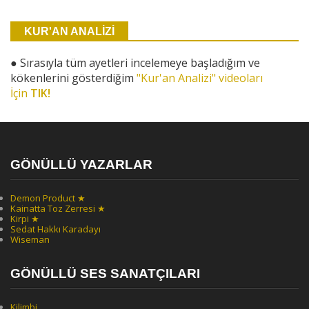
KUR'AN ANALİZİ
●
Sırasıyla tüm ayetleri incelemeye başladığım ve
kökenlerini gösterdiğim
"Kur'an Analizi" videoları
İçin
TIK!
GÖNÜLLÜ YAZARLAR
Demon Product ★
Kainatta Toz Zerresi ★
Kirpi ★
Sedat Hakkı Karadayı
Wiseman
GÖNÜLLÜ SES SANATÇILARI
Kilimbi