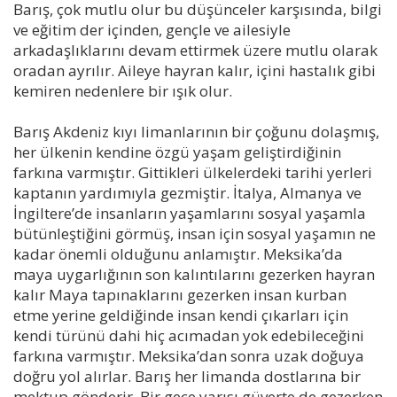
Barış, çok mutlu olur bu düşünceler karşısında, bilgi
ve eğitim der içinden, gençle ve ailesiyle
arkadaşlıklarını devam ettirmek üzere mutlu olarak
oradan ayrılır. Aileye hayran kalır, içini hastalık gibi
kemiren nedenlere bir ışık olur.
Barış Akdeniz kıyı limanlarının bir çoğunu dolaşmış,
her ülkenin kendine özgü yaşam geliştirdiğinin
farkına varmıştır. Gittikleri ülkelerdeki tarihi yerleri
kaptanın yardımıyla gezmiştir. İtalya, Almanya ve
İngiltere’de insanların yaşamlarını sosyal yaşamla
bütünleştiğini görmüş, insan için sosyal yaşamın ne
kadar önemli olduğunu anlamıştır. Meksika’da
maya uygarlığının son kalıntılarını gezerken hayran
kalır Maya tapınaklarını gezerken insan kurban
etme yerine geldiğinde insan kendi çıkarları için
kendi türünü dahi hiç acımadan yok edebileceğini
farkına varmıştır. Meksika’dan sonra uzak doğuya
doğru yol alırlar. Barış her limanda dostlarına bir
mektup gönderir. Bir gece yarısı güverte de gezerken