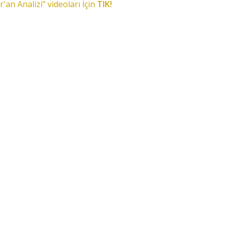
r'an Analizi" videoları İçin
TIK!