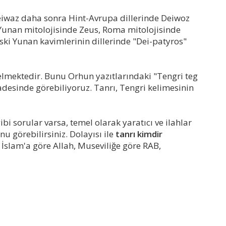
Teiwaz daha sonra Hint-Avrupa dillerinde Deiwoz
se Yunan mitolojisinde Zeus, Roma mitolojisinde
eski Yunan kavimlerinin dillerinde "Dei-patyros"
lmektedir. Bunu Orhun yazıtlarındaki "Tengri teg
adesinde görebiliyoruz. Tanrı, Tengri kelimesinin
bi sorular varsa, temel olarak yaratıcı ve ilahlar
u görebilirsiniz. Dolayısı ile
tanrı kimdir
 İslam'a göre Allah, Museviliğe göre RAB,