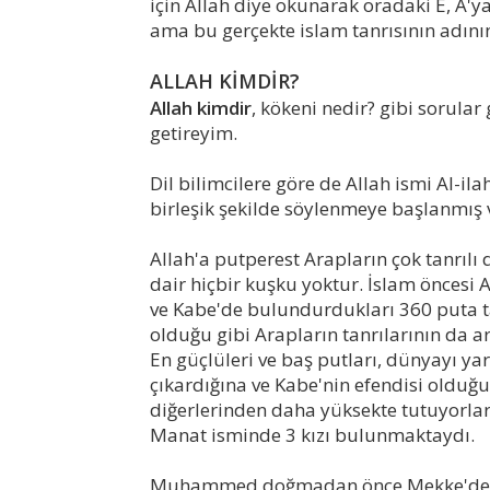
için Allah diye okunarak oradaki E, A'
ama bu gerçekte islam tanrısının adını
ALLAH KİMDİR?
Allah kimdir
, kökeni nedir? gibi sorula
getireyim.
Dil bilimcilere göre de Allah ismi Al-ila
birleşik şekilde söylenmeye başlanmış ve
Allah'a putperest Arapların çok tanrılı 
dair hiçbir kuşku yoktur. İslam öncesi
ve Kabe'de bulundurdukları 360 puta ta
olduğu gibi Arapların tanrılarının da a
En güçlüleri ve baş putları, dünyayı y
çıkardığına ve Kabe'nin efendisi olduğun
diğerlerinden daha yüksekte tutuyorlardı
Manat isminde 3 kızı bulunmaktaydı.
Muhammed doğmadan önce Mekke'de All