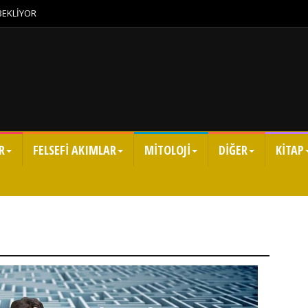
 BEKLİYOR
R
FELSEFİ AKIMLAR
MİTOLOJİ
DİĞER
KİTAP