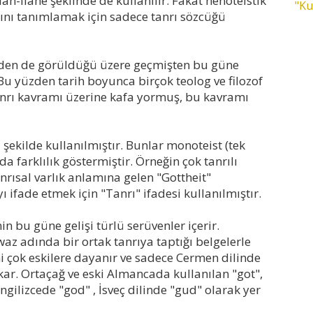
ilah-ilahe şeklinde de kullanılır. Fakat henoteistik
"Ku
ını tanımlamak için sadece tanrı sözcüğü
erden de görüldüğü üzere geçmişten bu güne
. Bu yüzden tarih boyunca birçok teolog ve filozof
tanrı kavramı üzerine kafa yormuş, bu kavramı
ı şekilde kullanılmıştır. Bunlar monoteist (tek
arda farklılık göstermiştir. Örneğin çok tanrılı
anrısal varlık anlamına gelen "Gottheit"
yı ifade etmek için "Tanrı" ifadesi kullanılmıştır.
 bu güne gelişi türlü serüvenler içerir.
z adında bir ortak tanrıya taptığı belgelerle
i çok eskilere dayanır ve sadece Cermen dilinde
kar. Ortaçağ ve eski Almancada kullanılan "got",
İngilizcede "god" , İsveç dilinde "gud" olarak yer