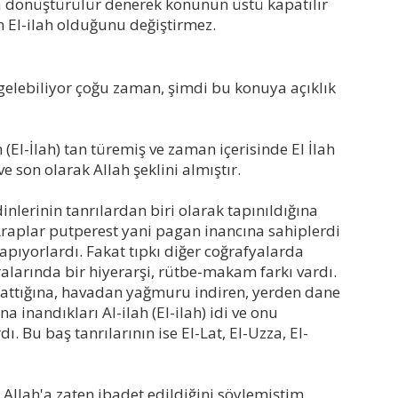
ya dönüştürülür denerek konunun üstü kapatılır
n El-ilah olduğunu değiştirmez.
r gelebiliyor çoğu zaman, şimdi bu konuya açıklık
h (El-İlah) tan türemiş ve zaman içerisinde El İlah
 son olarak Allah şeklini almıştır.
dinlerinin tanrılardan biri olarak tapınıldığına
 Araplar putperest yani pagan inancına sahiplerdi
pıyorlardı. Fakat tıpkı diğer coğrafyalarda
ralarında bir hiyerarşi, rütbe-makam farkı vardı.
arattığına, havadan yağmuru indiren, yerden dane
a inandıkları Al-ilah (El-ilah) idi ve onu
. Bu baş tanrılarının ise El-Lat, El-Uzza, El-
ah'a zaten ibadet edildiğini söylemiştim.