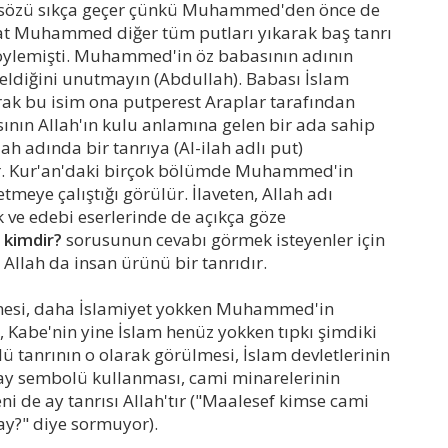
r" sözü sıkça geçer çünkü Muhammed'den önce de
akat Muhammed diğer tüm putları yıkarak baş tanrı
ü söylemişti. Muhammed'in öz babasının adının
geldiğini unutmayın (Abdullah). Babası İslam
rak bu isim ona putperest Araplar tarafından
sının Allah'ın kulu anlamına gelen bir ada sahip
ah adında bir tanrıya (Al-ilah adlı put)
ır. Kur'an'daki birçok bölümde Muhammed'in
etmeye çalıştığı görülür. İlaveten, Allah adı
 ve edebi eserlerinde de açıkça göze
 kimdir?
sorusunun cevabı görmek isteyenler için
i Allah da insan ürünü bir tanrıdır.
eçmesi, daha İslamiyet yokken Muhammed'in
, Kabe'nin yine İslam henüz yokken tıpkı şimdiki
lü tanrının o olarak görülmesi, İslam devletlerinin
ay sembolü kullanması, cami minarelerinin
i de ay tanrısı Allah'tır ("Maalesef kimse cami
y?" diye sormuyor).