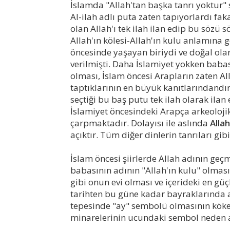
İslamda "Allah'tan başka tanrı yoktu
Al-ilah adlı puta zaten tapıyorlardı f
olan Allah'ı tek ilah ilan edip bu söz
Allah'ın kölesi-Allah'ın kulu anlamına 
öncesinde yaşayan biriydi ve doğal ola
verilmişti. Daha İslamiyet yokken baba
olması, İslam öncesi Arapların zaten All
taptıklarının en büyük kanıtlarındand
seçtiği bu baş putu tek ilah olarak ilan 
İslamiyet öncesindeki Arapça arkeolojik
çarpmaktadır. Dolayısı ile aslında
Allah
açıktır. Tüm diğer dinlerin tanrıları gib
İslam öncesi şiirlerde Allah adının g
babasının adının "Allah'ın kulu" olması
gibi onun evi olması ve içerideki en güç
tarihten bu güne kadar bayraklarında 
tepesinde "ay" sembolü olmasının köken
minarelerinin ucundaki sembol neden a