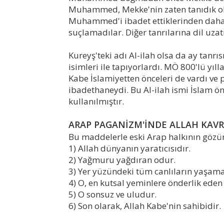
Muhammed, Mekke'nin zaten tanıdık oldu
Muhammed'i ibadet ettiklerinden daha f
suçlamadılar. Diğer tanrılarına dil uzatı
Kureyş'teki adı Al-ilah olsa da ay tanrı
isimleri ile tapıyorlardı. MÖ 800'lü yıl
Kabe İslamiyetten önceleri de vardı ve p
ibadethaneydi. Bu Al-ilah ismi İslam önc
kullanılmıştır.
ARAP PAGANİZM'İNDE ALLAH KAV
Bu maddelerle eski Arap halkının göz
1) Allah dünyanın yaratıcısıdır.
2) Yağmuru yağdıran odur.
3) Yer yüzündeki tüm canlıların yaşamas
4) O, en kutsal yeminlere önderlik eden 
5) O sonsuz ve uludur.
6) Son olarak, Allah Kabe'nin sahibidir.