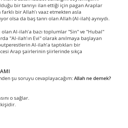
ğu bir tanrıyı ilan ettiği için pagan Araplar
arklı bir Allah'ı vaaz etmekten asla
yor olsa da baş tanrı olan Allah (Al-ilah) aynıydı.
sı olan Al-ilah'a bazı toplumlar "Sin" ve "Hubal"
larda "Al-ilah'ın Evi" olarak anılmaya başlayan
utperestlerin Al-ilah'a taptıkları bir
esi Arap şairlerinin şiirlerinde sıkça
RAMI
ünden şu soruyu cevaplayacağım:
Allah ne demek?
ını o sağlar.
kişidir.