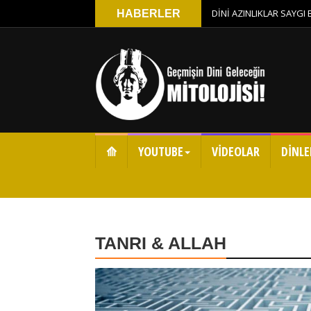
DİNİ AZINLIKLAR SAYGI
HABERLER
⟰
YOUTUBE
VİDEOLAR
DİNLE
TANRI & ALLAH