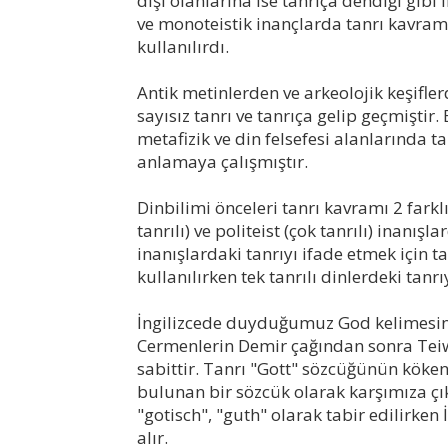
dişi olanlarına ise tanrıça dendiği gibi 
ve monoteistik inançlarda tanrı kavram
kullanılırdı.
Antik metinlerden ve arkeolojik keşifl
sayısız tanrı ve tanrıça gelip geçmiştir
metafizik ve din felsefesi alanlarında 
anlamaya çalışmıştır.
Dinbilimi önceleri tanrı kavramı 2 farkl
tanrılı) ve politeist (çok tanrılı) inanışl
inanışlardaki tanrıyı ifade etmek için t
kullanılırken tek tanrılı dinlerdeki tanrı
İngilizcede duyduğumuz God kelimesinin
Cermenlerin Demir çağından sonra Teiwa
sabittir. Tanrı "Gott" sözcüğünün köken
bulunan bir sözcük olarak karşımıza çı
"gotisch", "guth" olarak tabir edilirken 
alır.