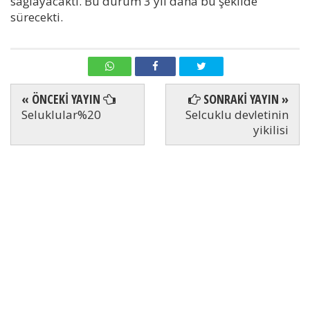
sağlayacaktı. Bu durum 3 yıl daha bu şekilde
sürecekti.
« ÖNCEKİ YAYIN
SONRAKİ YAYIN »
Seluklular%20
Selcuklu devletinin
yikilisi