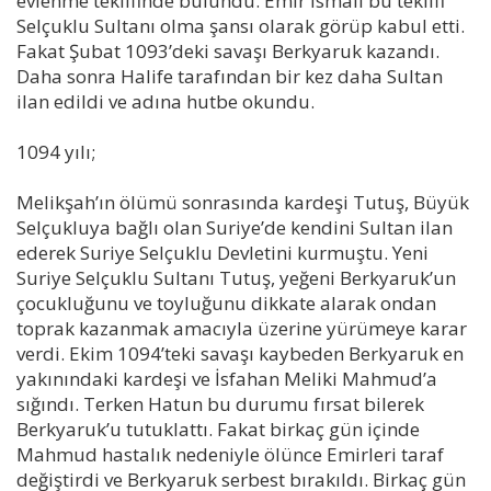
evlenme teklifinde bulundu. Emir İsmail bu teklifi
Selçuklu Sultanı olma şansı olarak görüp kabul etti.
Fakat Şubat 1093’deki savaşı Berkyaruk kazandı.
Daha sonra Halife tarafından bir kez daha Sultan
ilan edildi ve adına hutbe okundu.
1094 yılı;
Melikşah’ın ölümü sonrasında kardeşi Tutuş, Büyük
Selçukluya bağlı olan Suriye’de kendini Sultan ilan
ederek Suriye Selçuklu Devletini kurmuştu. Yeni
Suriye Selçuklu Sultanı Tutuş, yeğeni Berkyaruk’un
çocukluğunu ve toyluğunu dikkate alarak ondan
toprak kazanmak amacıyla üzerine yürümeye karar
verdi. Ekim 1094’teki savaşı kaybeden Berkyaruk en
yakınındaki kardeşi ve İsfahan Meliki Mahmud’a
sığındı. Terken Hatun bu durumu fırsat bilerek
Berkyaruk’u tutuklattı. Fakat birkaç gün içinde
Mahmud hastalık nedeniyle ölünce Emirleri taraf
değiştirdi ve Berkyaruk serbest bırakıldı. Birkaç gün