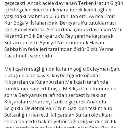
geçecekti. Ancak acele davranan Terken Hatun 6 gün
içinde gelenekleri bir kenara iterek kendi oğlu 5
yaşındaki Mahmud’u Sultan ilan etti. Ayrıca Emir
Kur Boğa’yı İsfahan’daki Berkyaruk’u tutuklaması
için görevlendirdi. Ancak daha çabuk davranan Vezir
Nizamülmülk Berkyaruk’u Rey şehrine kaçırarak
Sultan ilan etti. Aynı yıl Nizamülmülk Hasan
Sabbah’ın fedaileri tarafından öldürüldü. Yerine
Tacülmülk vezir oldu.
Melikşah’ın sağlığında Kutalmışoğlu Süleyman Şah,
Tutuş ile olan savaşı kaybettiğinde oğulları
Kılıçarslan ve Kulan Arslan Melikşah tarafında
tutuklanıp hapsedilmişti. Melikşah’ın ölümünden
sonra Berkyaruk tarafından serbest bırakılan
Kılıçarslan ve kardeşi İznik’e geçerek Anadolu
Selçuklu Devletini Vali Ebu’l Gazi’den teslim alıp
Sultanlığını ilan etti. Kılıçarslan Sultan olduktan
sonra bölgede hakimiyetini sağlamış ve denizcilik
konusunda başarılar elde etmiş olan Çaka Bey ile