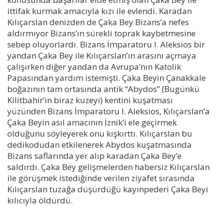
ittifak kurmak amacıyla kızı ile evlendi. Karadan
Kılıçarslan denizden de Çaka Bey Bizans’a nefes
aldırmıyor Bizans’ın sürekli toprak kaybetmesine
sebep oluyorlardı. Bizans İmparatoru I. Aleksios bir
yandan Çaka Bey ile Kılıçarslan’ın arasını açmaya
çalışırken diğer yandan da Avrupa’nın Katolik
Papasından yardım istemişti. Çaka Beyin Çanakkale
boğazının tam ortasında antik “Abydos” (Bugünkü
Kilitbahir’in biraz kuzeyi) kentini kuşatması
yüzünden Bizans İmparatoru I. Aleksios, Kılıçarslan’a
Çaka Beyin asıl amacının İznik’i ele geçirmek
olduğunu söyleyerek onu kışkırttı. Kılıçarslan bu
dedikodudan etkilenerek Abydos kuşatmasında
Bizans saflarında yer alıp karadan Çaka Bey’e
saldırdı. Çaka Bey gelişmelerden habersiz Kılıçarslan
ile görüşmek istediğinde verilen ziyafet sırasında
Kılıçarslan tuzağa düşürdüğü kayınpederi Çaka Beyi
kılıcıyla öldürdü.