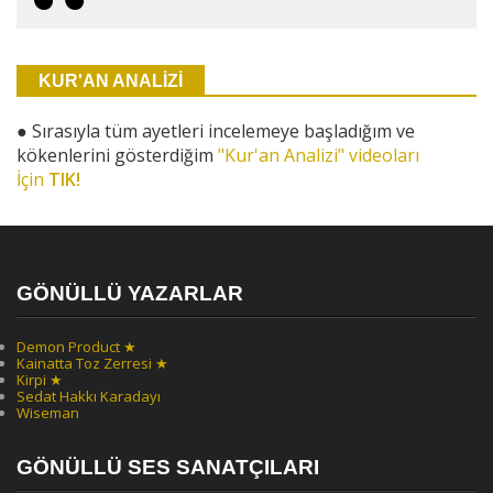
KUR'AN ANALİZİ
●
Sırasıyla tüm ayetleri incelemeye başladığım ve
kökenlerini gösterdiğim
"Kur'an Analizi" videoları
İçin
TIK!
GÖNÜLLÜ YAZARLAR
Demon Product ★
Kainatta Toz Zerresi ★
Kirpi ★
Sedat Hakkı Karadayı
Wiseman
GÖNÜLLÜ SES SANATÇILARI