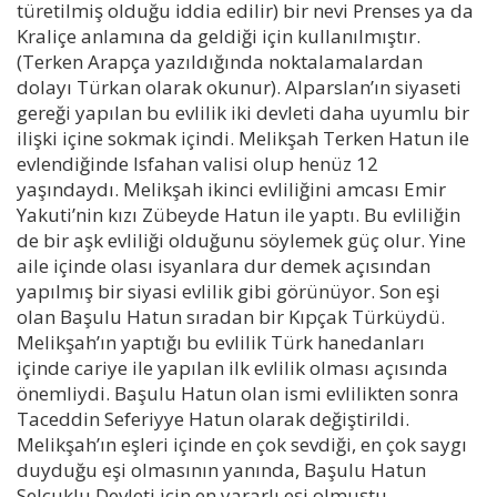
türetilmiş olduğu iddia edilir) bir nevi Prenses ya da
Kraliçe anlamına da geldiği için kullanılmıştır.
(Terken Arapça yazıldığında noktalamalardan
dolayı Türkan olarak okunur). Alparslan’ın siyaseti
gereği yapılan bu evlilik iki devleti daha uyumlu bir
ilişki içine sokmak içindi. Melikşah Terken Hatun ile
evlendiğinde Isfahan valisi olup henüz 12
yaşındaydı. Melikşah ikinci evliliğini amcası Emir
Yakuti’nin kızı Zübeyde Hatun ile yaptı. Bu evliliğin
de bir aşk evliliği olduğunu söylemek güç olur. Yine
aile içinde olası isyanlara dur demek açısından
yapılmış bir siyasi evlilik gibi görünüyor. Son eşi
olan Başulu Hatun sıradan bir Kıpçak Türküydü.
Melikşah’ın yaptığı bu evlilik Türk hanedanları
içinde cariye ile yapılan ilk evlilik olması açısında
önemliydi. Başulu Hatun olan ismi evlilikten sonra
Taceddin Seferiyye Hatun olarak değiştirildi.
Melikşah’ın eşleri içinde en çok sevdiği, en çok saygı
duyduğu eşi olmasının yanında, Başulu Hatun
Selçuklu Devleti için en yararlı eşi olmuştu.