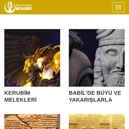
KERUBİM
BABİL'DE BÜYÜ VE
MELEKLERİ
YAKARIŞLARLA
(KERUBİYYUN)
DEPRESYONDAN
KURTULMA ÇABASI