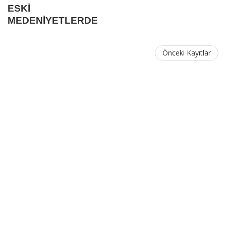
ESKİ
MEDENİYETLERDE
BÜYÜ VE
BÜYÜCÜLÜK |1
Önceki Kayıtlar