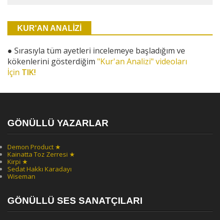
KUR'AN ANALİZİ
●
Sırasıyla tüm ayetleri incelemeye başladığım ve
kökenlerini gösterdiğim
"Kur'an Analizi" videoları
İçin
TIK!
GÖNÜLLÜ YAZARLAR
Demon Product ★
Kainatta Toz Zerresi ★
Kirpi ★
Sedat Hakkı Karadayı
Wiseman
GÖNÜLLÜ SES SANATÇILARI