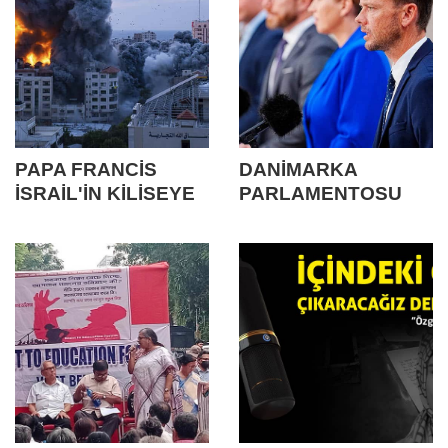
PAPA FRANCİS
DANİMARKA
İSRAİL'İN KİLİSEYE
PARLAMENTOSU
YAPTIĞI SALDIRI
DİNİ KİTAPLARIN
HAKKINDA
YAKILMASINI
KONUŞTU
YASAKLADI