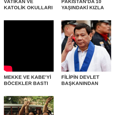
VATİKAN VE
PAKİSTAN'DA 10
KATOLİK OKULLARI
YAŞINDAKİ KIZLA
YAPAY ZEKA ETİĞİ
EVLENEN ADAM
ÜZERİNDE
TUTUKLANDI
DURUYOR
MEKKE VE KABE'Yİ
FİLİPİN DEVLET
BÖCEKLER BASTI
BAŞKANINDAN
KİLİSEYİ BOŞLAYIN
AÇIKLAMASI