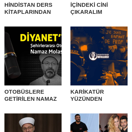
HİNDİSTAN DERS
İÇİNDEKİ CİNİ
KİTAPLARINDAN
ÇIKARALIM
EVRİMİ KALDIRDI
DERKEN
ÖLDÜRDÜLER!
OTOBÜSLERE
KARİKATÜR
GETİRİLEN NAMAZ
YÜZÜNDEN
AYARI HAKKINDA
ÖLDÜRÜLEN
FRANSIZ
ÖĞRETMEN