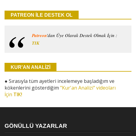
PATREON İLE DESTEK OL
Patreon
'dan Üye Olarak Destek Olmak İçin :
TIK
KUR'AN ANALİZİ
●
Sırasıyla tüm ayetleri incelemeye başladığım ve
kökenlerini gösterdiğim
"Kur'an Analizi" videoları
İçin
TIK!
GÖNÜLLÜ YAZARLAR