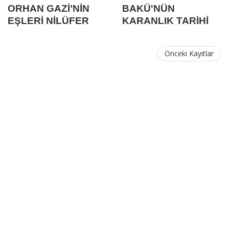
ORHAN GAZİ’NİN
BAKÜ'NÜN
EŞLERİ NİLÜFER
KARANLIK TARİHİ
(HOLOFİRA) HATUN,
ASPORÇA HATUN,
Önceki Kayıtlar
THEODORA HATUN